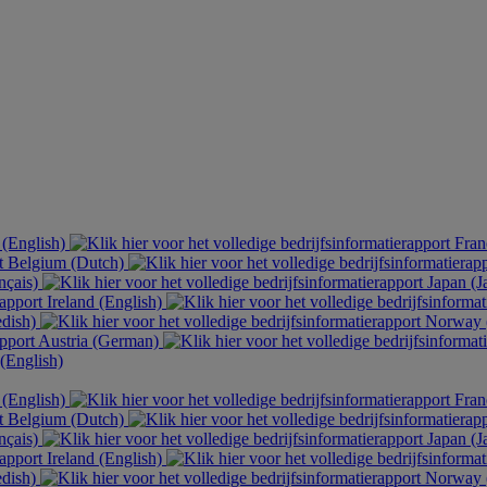
 (English)
Fran
Belgium (Dutch)
nçais)
Japan (J
Ireland (English)
dish)
Norway 
Austria (German)
English)
 (English)
Fran
Belgium (Dutch)
nçais)
Japan (J
Ireland (English)
dish)
Norway 