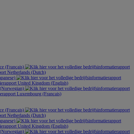
ce (Français)
Netherlands (Dutch)
apanese)
United Kingdom (English)
(Norwegian)
Luxembourg (Français)
ce (Français)
Netherlands (Dutch)
apanese)
United Kingdom (English)
(Norwegian)