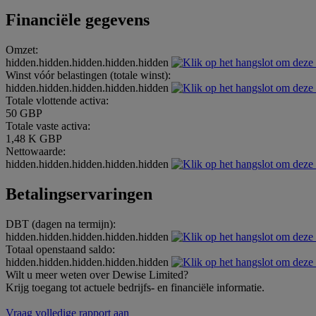
Financiële gegevens
Omzet:
hidden.hidden.hidden.hidden.hidden
Winst vóór belastingen (totale winst):
hidden.hidden.hidden.hidden.hidden
Totale vlottende activa:
50 GBP
Totale vaste activa:
1,48 K GBP
Nettowaarde:
hidden.hidden.hidden.hidden.hidden
Betalingservaringen
DBT (dagen na termijn):
hidden.hidden.hidden.hidden.hidden
Totaal openstaand saldo:
hidden.hidden.hidden.hidden.hidden
Wilt u meer weten over Dewise Limited?
Krijg toegang tot actuele bedrijfs- en financiële informatie.
Vraag volledige rapport aan