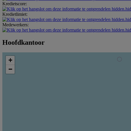
Kredietscore:
hidden.hi
Kredietlimiet:
hidden.hi
Medewerkers:
hidden.hi
Hoofdkantoor
+
−