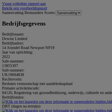
Vraag volledige rapport aan
Bekijk een voorbeeldrapport
Samenvatting
Bestuurders
Scores
Bedrijfsgegevens
Bedrijfsnaam:
Dewise Limited
Bedrijfsadres:
14 Arundel Road Newport NP19
Jaar van oprichting:
2022
Safe-nummer:
13855397
Safe-nummer:
UK19694838
Rechtsvorm:
Besloten vennootschap met aandelenkapitaal
Primaire activiteitscode:
84120, Regulering van gezondheidszorg, onderwijs, culturele en andere
Bedrijfsstatus:
hidden.hi
DBT (dagen na termijn):
hidden.hi