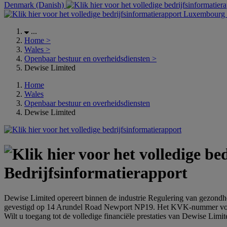
Denmark (Danish)
Luxembourg (
...
Home
>
Wales
>
Openbaar bestuur en overheidsdiensten
>
Dewise Limited
Home
Wales
Openbaar bestuur en overheidsdiensten
Dewise Limited
Bedrijfsinformatierapport
Dewise Limited opereert binnen de industrie Regulering van gezondheids
gevestigd op 14 Arundel Road Newport NP19. Het KVK-nummer vo
Wilt u toegang tot de volledige financiële prestaties van Dewise Limi