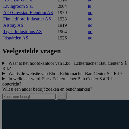
Livingroom S.a.
2004
lu
A O Grevstad Eiendom AS
1979
no
Finneidfjord Industrier AS
1933
no
Alstray AS
1919
no
Trysil Industrihus AS
1964
no
Irisgården AS
1926
no
Veelgestelde vragen
Waar is het hoofdkantoor van Ebc - Echternacher Bau Center S.à
R.l.?
Wat is de website van Ebc - Echternacher Bau Center S.à R.l.?
In welk jaar werd Ebc - Echternacher Bau Center S.à R.l.
opgericht?
Wilt u een ander bedrijf zoeken en benchmarken?