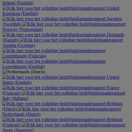
Ireland (English)
United
Kingdom (English)
Sweden
(Swedish)
Norway (Norwegian)
Denmark
(Danish)
Austria (German)
Luxembourg (Français)
Luxembourg (English)
United
States (English)
France
(Français)
Italy (Italiano)
Belgium
(Dutch)
Netherlands (Dutch)
Belgium
(Français)
Japan (Japanese)