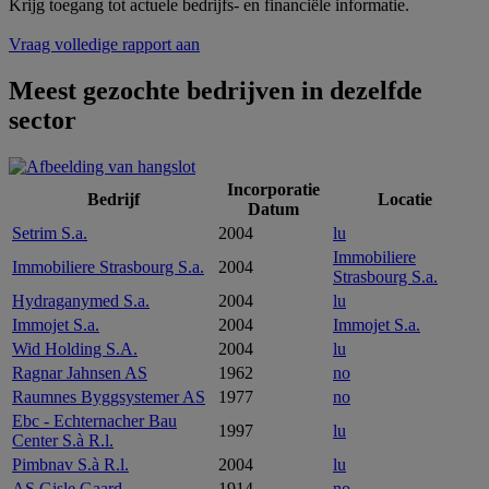
Krijg toegang tot actuele bedrijfs- en financiële informatie.
Vraag volledige rapport aan
Meest gezochte bedrijven in dezelfde
sector
Incorporatie
Bedrijf
Locatie
Datum
Setrim S.a.
2004
lu
Immobiliere
Immobiliere Strasbourg S.a.
2004
Strasbourg S.a.
Hydraganymed S.a.
2004
lu
Immojet S.a.
2004
Immojet S.a.
Wid Holding S.A.
2004
lu
Ragnar Jahnsen AS
1962
no
Raumnes Byggsystemer AS
1977
no
Ebc - Echternacher Bau
1997
lu
Center S.à R.l.
Pimbnav S.à R.l.
2004
lu
AS Gisle Gaard
1914
no