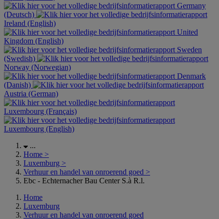
Germany
(Deutsch)
Ireland (English)
United
Kingdom (English)
Sweden
(Swedish)
Norway (Norwegian)
Denmark
(Danish)
Austria (German)
Luxembourg (Français)
Luxembourg (English)
...
Home
>
Luxemburg
>
Verhuur en handel van onroerend goed
>
Ebc - Echternacher Bau Center S.à R.l.
Home
Luxemburg
Verhuur en handel van onroerend goed