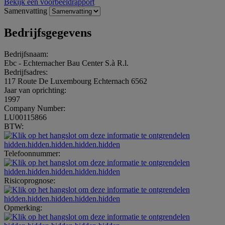
Bekijk een voorbeeldrapport
Samenvatting
Bedrijfsgegevens
Bedrijfsnaam:
Ebc - Echternacher Bau Center S.à R.l.
Bedrijfsadres:
117 Route De Luxembourg Echternach 6562
Jaar van oprichting:
1997
Company Number:
LU00115866
BTW:
hidden.hidden.hidden.hidden.hidden
Telefoonnummer:
hidden.hidden.hidden.hidden.hidden
Risicoprognose:
hidden.hidden.hidden.hidden.hidden
Opmerking: