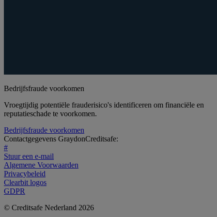
Bedrijfsfraude voorkomen
Vroegtijdig potentiële frauderisico's identificeren om financiële en
reputatieschade te voorkomen.
Bedrijfsfraude voorkomen
Contactgegevens GraydonCreditsafe:
#
Stuur een e-mail
Algemene Voorwaarden
Privacybeleid
Clearbit logos
GDPR
© Creditsafe Nederland 2026