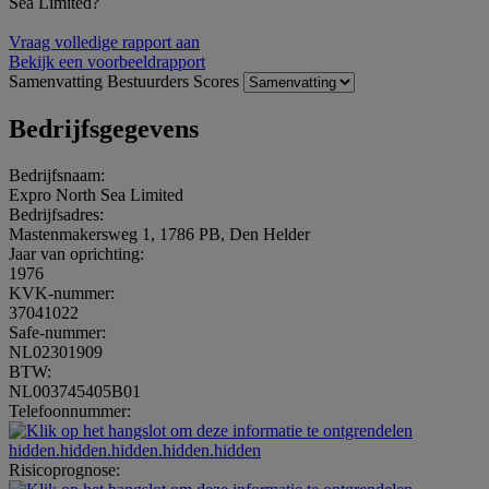
Sea Limited?
Vraag volledige rapport aan
Bekijk een voorbeeldrapport
Samenvatting
Bestuurders
Scores
Bedrijfsgegevens
Bedrijfsnaam:
Expro North Sea Limited
Bedrijfsadres:
Mastenmakersweg 1, 1786 PB, Den Helder
Jaar van oprichting:
1976
KVK-nummer:
37041022
Safe-nummer:
NL02301909
BTW:
NL003745405B01
Telefoonnummer:
hidden.hidden.hidden.hidden.hidden
Risicoprognose: