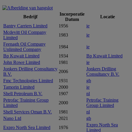
Incorporatie
Bedrijf
Locatie
Datum
Bantry Carriers Limited
1956
ie
Mcdevitt Oil Company
1983
ie
Limited
Feenagh Oil Company
1984
ie
Unlimited Company
Bp Kuwait Limited
1934
Bp Kuwait Limited
John Rowe Limited
1981
ie
Jonkers Drilling Consultancy
Jonkers Drilling
2006
B.V.
Consultancy B.V.
Fmc Technologies Limited
1931
gb
Tamorin Limited
2000
ie
Shell Petroleum B.V.
1907
nl
Petrofac Training Group
Petrofac Training
2000
Limited
Group Limited
Shell Services Oman B.V.
1981
nl
Nano Ltd
2021
gb
Expro North Sea
Expro North Sea Limited
1976
Limited