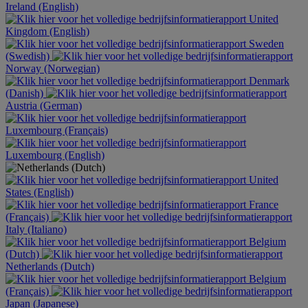
Ireland (English)
United
Kingdom (English)
Sweden
(Swedish)
Norway (Norwegian)
Denmark
(Danish)
Austria (German)
Luxembourg (Français)
Luxembourg (English)
United
States (English)
France
(Français)
Italy (Italiano)
Belgium
(Dutch)
Netherlands (Dutch)
Belgium
(Français)
Japan (Japanese)