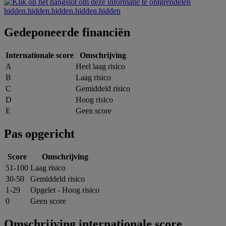
hidden.hidden.hidden.hidden.hidden
Gedeponeerde financiën
Internationale score
Omschrijving
A
Heel laag risico
B
Laag risico
C
Gemiddeld risico
D
Hoog risico
E
Geen score
Pas opgericht
Score
Omschrijving
51-100
Laag risico
30-50
Gemiddeld risico
1-29
Opgelet - Hoog risico
0
Geen score
Omschrijving internationale score