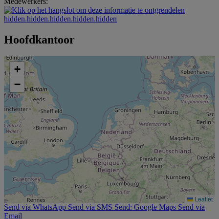
Medewerkers:
hidden.hidden.hidden.hidden.hidden
Hoofdkantoor
+
−
Leaflet
Send via WhatsApp
Send via SMS
Send: Google Maps
Send via
Email