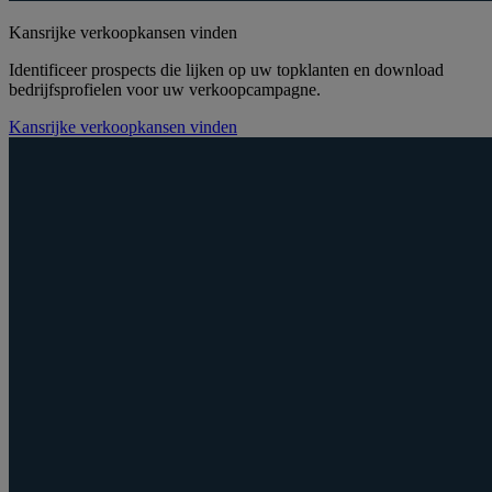
Kansrijke verkoopkansen vinden
Identificeer prospects die lijken op uw topklanten en download
bedrijfsprofielen voor uw verkoopcampagne.
Kansrijke verkoopkansen vinden