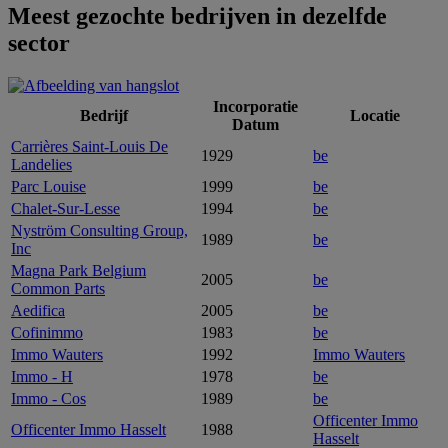
Meest gezochte bedrijven in dezelfde
sector
Incorporatie
Bedrijf
Locatie
Datum
Carrières Saint-Louis De
1929
be
Landelies
Parc Louise
1999
be
Chalet-Sur-Lesse
1994
be
Nyström Consulting Group,
1989
be
Inc
Magna Park Belgium
2005
be
Common Parts
Aedifica
2005
be
Cofinimmo
1983
be
Immo Wauters
1992
Immo Wauters
Immo - H
1978
be
Immo - Cos
1989
be
Officenter Immo
Officenter Immo Hasselt
1988
Hasselt