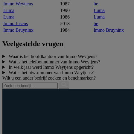
Immo Weytjens
1987
be
Luma
1990
Luma
Luma
1986
Luma
Immo Lisens
2018
be
Immo Bruyninx
1984
Immo Bruyninx
Veelgestelde vragen
Waar is het hoofdkantoor van Immo Weytjens?
Wat is het telefoonnummer van Immo Weytjens?
In welk jaar werd Immo Weytjens opgericht?
Wat is het btw‑nummer van Immo Weytjens?
Wilt u een ander bedrijf zoeken en benchmarken?