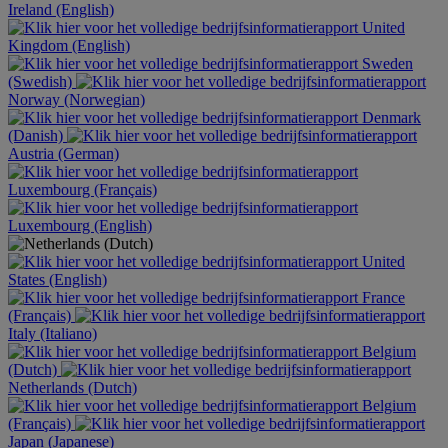
Ireland (English)
United
Kingdom (English)
Sweden
(Swedish)
Norway (Norwegian)
Denmark
(Danish)
Austria (German)
Luxembourg (Français)
Luxembourg (English)
United
States (English)
France
(Français)
Italy (Italiano)
Belgium
(Dutch)
Netherlands (Dutch)
Belgium
(Français)
Japan (Japanese)