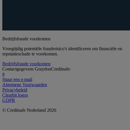
Bedrijfsfraude voorkomen
Vroegtijdig potentiële frauderisico's identificeren om financiële en
reputatieschade te voorkomen.
Bedrijfsfraude voorkomen
Contactgegevens GraydonCreditsafe:
#
Stuur een e-mail
Algemene Voorwaarden
Privacybeleid
Clearbit logos
GDPR
© Creditsafe Nederland 2026