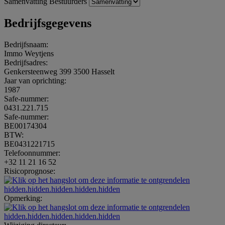
Samenvatting
Bestuurders
Bedrijfsgegevens
Bedrijfsnaam:
Immo Weytjens
Bedrijfsadres:
Genkersteenweg 399 3500 Hasselt
Jaar van oprichting:
1987
Safe-nummer:
0431.221.715
Safe-nummer:
BE00174304
BTW:
BE0431221715
Telefoonnummer:
+32 11 21 16 52
Risicoprognose:
hidden.hidden.hidden.hidden.hidden
Opmerking:
hidden.hidden.hidden.hidden.hidden