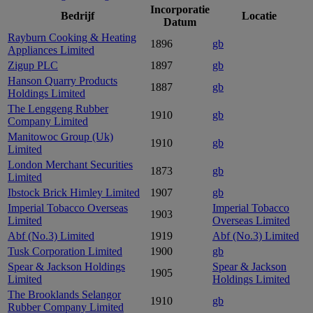
Incorporatie
Bedrijf
Locatie
Datum
Rayburn Cooking & Heating
1896
gb
Appliances Limited
Zigup PLC
1897
gb
Hanson Quarry Products
1887
gb
Holdings Limited
The Lenggeng Rubber
1910
gb
Company Limited
Manitowoc Group (Uk)
1910
gb
Limited
London Merchant Securities
1873
gb
Limited
Ibstock Brick Himley Limited
1907
gb
Imperial Tobacco Overseas
Imperial Tobacco
1903
Limited
Overseas Limited
Abf (No.3) Limited
1919
Abf (No.3) Limited
Tusk Corporation Limited
1900
gb
Spear & Jackson Holdings
Spear & Jackson
1905
Limited
Holdings Limited
The Brooklands Selangor
1910
gb
Rubber Company Limited