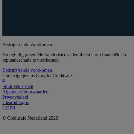
Bedrijfsfraude voorkomen
Vroegtijdig potentiële frauderisico's identificeren om financiële en
reputatieschade te voorkomen.
Bedrijfsfraude voorkomen
Contactgegevens GraydonCreditsafe:
#
Stuur een e-mail
Algemene Voorwaarden
Privacybeleid
Clearbit logos
GDPR
© Creditsafe Nederland 2026