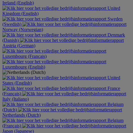
Ireland (English)
United
Kingdom (English)
Sweden
(Swedish)
Norway (Norwegian)
Denmark
(Danish)
Austria (German)
Luxembourg (Français)
Luxembourg (English)
United
States (English)
France
(Français)
Italy (Italiano)
Belgium
(Dutch)
Netherlands (Dutch)
Belgium
(Français)
Japan (Japanese)