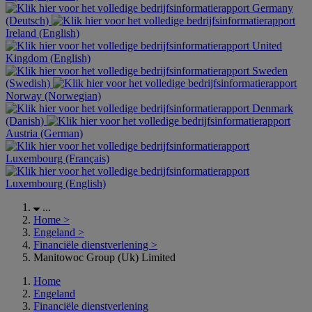
Germany
(Deutsch)
Ireland (English)
United
Kingdom (English)
Sweden
(Swedish)
Norway (Norwegian)
Denmark
(Danish)
Austria (German)
Luxembourg (Français)
Luxembourg (English)
...
Home
>
Engeland
>
Financiële dienstverlening
>
Manitowoc Group (Uk) Limited
Home
Engeland
Financiële dienstverlening