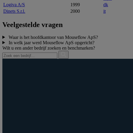
Logiva A/S
1999
dk
Dinets S.r.l.
2000
it
Veelgestelde vragen
Waar is het hoofdkantoor van Mouseflow ApS?
In welk jaar werd Mouseflow ApS opgericht?
Wilt u een ander bedrijf zoeken en benchmarken?