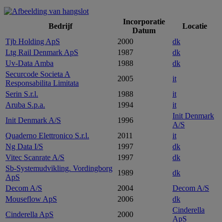
Incorporatie
Bedrijf
Locatie
Datum
Tjb Holding ApS
2000
dk
Ltg Rail Denmark ApS
1987
dk
Uv-Data Amba
1988
dk
Securcode Societa A
2005
it
Responsabilita Limitata
Serin S.r.l.
1988
it
Aruba S.p.a.
1994
it
Init Denmark
Init Denmark A/S
1996
A/S
Quaderno Elettronico S.r.l.
2011
it
Ng Data I/S
1997
dk
Vitec Scanrate A/S
1997
dk
Sb-Systemudvikling. Vordingborg
1989
dk
ApS
Decom A/S
2004
Decom A/S
Mouseflow ApS
2006
dk
Cinderella
Cinderella ApS
2000
ApS