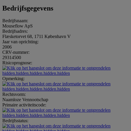
Bedrijfsgegevens
Bedrijfsnaam:
Mouseflow ApS
Bedrijfsadres:
Flæsketorvet 68, 1711 København V
Jaar van oprichting:
2006
CRV-nummer:
29314500
Risicoprognose:
hidden.hidden.hidden.hidden.hidden
Opmerking:
hidden.hidden.hidden.hidden.hidden
Rechtsvorm:
Naamloze Vennootschap
Primaire activiteitscode:
hidden.hidden.hidden.hidden.hidden
Bedrijfsstatus: