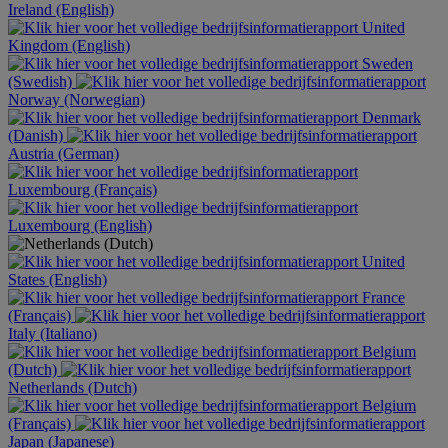
Ireland (English)
United
Kingdom (English)
Sweden
(Swedish)
Norway (Norwegian)
Denmark
(Danish)
Austria (German)
Luxembourg (Français)
Luxembourg (English)
United
States (English)
France
(Français)
Italy (Italiano)
Belgium
(Dutch)
Netherlands (Dutch)
Belgium
(Français)
Japan (Japanese)