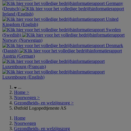
Germany
(Deutsch)
Ireland (English)
United
Kingdom (English)
Sweden
(Swedish)
Norway (Norwegian)
Denmark
(Danish)
Austria (German)
Luxembourg (Français)
Luxembourg (English)
...
Home
>
Noorwegen
>
Gezondheids- en welzijnszorg
>
Østfold Logopedtjeneste AS
Home
Noorwegen
Gezondheids- en welzijnszorg