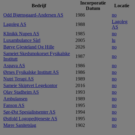
Incorporatie
Bedrijf
Locatie
Datum
Odd Bjørnsgaard-Andersen AS
1986
no
Lagoleg
Lagoleg AS
1988
AS
Klinikk Nupen AS
1985
no
Luxambulance Sàrl
2005
lu
Børve Gjesteland Og Hille
2026
no
Sameiet Skedsmokorset Fysikalske
1987
no
Institutt
Aspava AS
1986
no
Ørnes Fysikalske Institutt AS
1986
no
Nutri Terapi AS
1989
no
Sameie Skiptvet Legekontor
2016
no
Olav Stadheim AS
1993
no
Ambulansen
1989
no
Fanson AS
1995
no
Sør-Øst Spesialistsenter AS
1994
no
Østfold Logopedtjeneste AS
1995
no
Mære Sanitetslag
1902
no