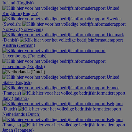
Ireland (English)
United
Kingdom (English)
Sweden
(Swedish)
Norway (Norwegian)
Denmark
(Danish)
Austria (German)
Luxembourg (Français)
Luxembourg (English)
United
States (English)
France
(Français)
Italy (Italiano)
Belgium
(Dutch)
Netherlands (Dutch)
Belgium
(Français)
Japan (Japanese)