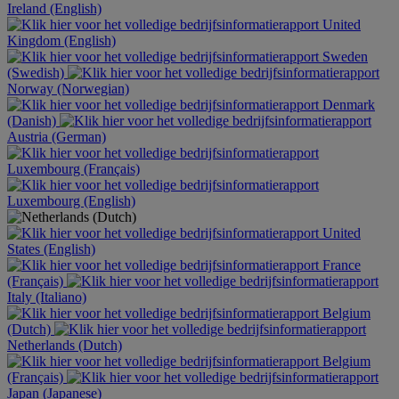
Ireland (English)
United
Kingdom (English)
Sweden
(Swedish)
Norway (Norwegian)
Denmark
(Danish)
Austria (German)
Luxembourg (Français)
Luxembourg (English)
United
States (English)
France
(Français)
Italy (Italiano)
Belgium
(Dutch)
Netherlands (Dutch)
Belgium
(Français)
Japan (Japanese)