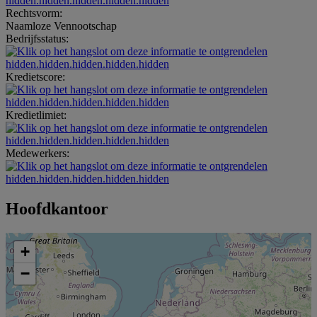
hidden.hidden.hidden.hidden.hidden
Rechtsvorm:
Naamloze Vennootschap
Bedrijfsstatus:
hidden.hidden.hidden.hidden.hidden
Kredietscore:
hidden.hidden.hidden.hidden.hidden
Kredietlimiet:
hidden.hidden.hidden.hidden.hidden
Medewerkers:
hidden.hidden.hidden.hidden.hidden
Hoofdkantoor
+
−