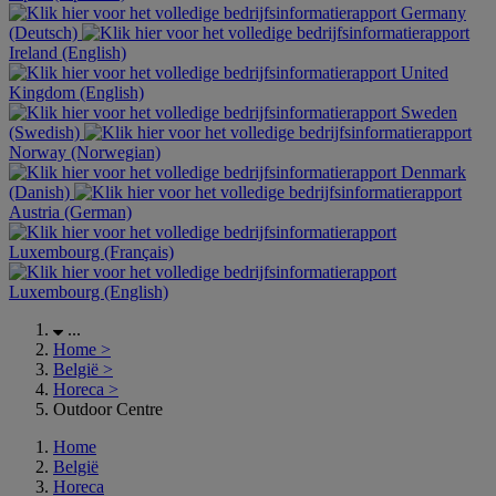
Germany
(Deutsch)
Ireland (English)
United
Kingdom (English)
Sweden
(Swedish)
Norway (Norwegian)
Denmark
(Danish)
Austria (German)
Luxembourg (Français)
Luxembourg (English)
...
Home
>
België
>
Horeca
>
Outdoor Centre
Home
België
Horeca