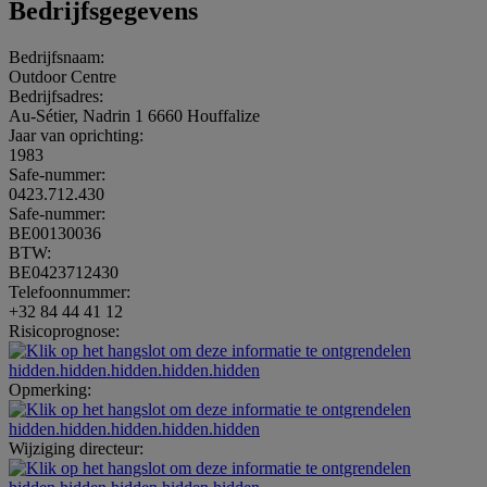
Bedrijfsgegevens
Bedrijfsnaam:
Outdoor Centre
Bedrijfsadres:
Au-Sétier, Nadrin 1 6660 Houffalize
Jaar van oprichting:
1983
Safe-nummer:
0423.712.430
Safe-nummer:
BE00130036
BTW:
BE0423712430
Telefoonnummer:
+32 84 44 41 12
Risicoprognose:
hidden.hidden.hidden.hidden.hidden
Opmerking:
hidden.hidden.hidden.hidden.hidden
Wijziging directeur: