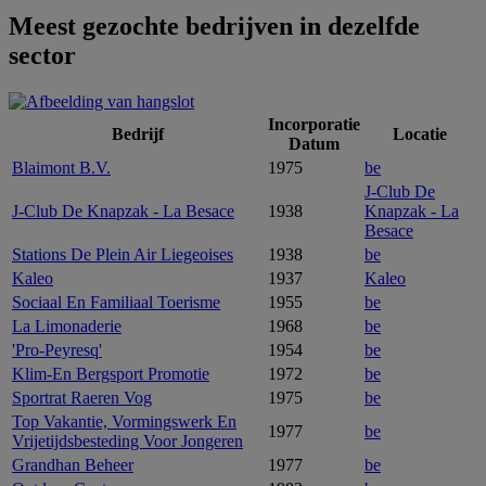
Meest gezochte bedrijven in dezelfde
sector
Incorporatie
Bedrijf
Locatie
Datum
Blaimont B.V.
1975
be
J-Club De
J-Club De Knapzak - La Besace
1938
Knapzak - La
Besace
Stations De Plein Air Liegeoises
1938
be
Kaleo
1937
Kaleo
Sociaal En Familiaal Toerisme
1955
be
La Limonaderie
1968
be
'Pro-Peyresq'
1954
be
Klim-En Bergsport Promotie
1972
be
Sportrat Raeren Vog
1975
be
Top Vakantie, Vormingswerk En
1977
be
Vrijetijdsbesteding Voor Jongeren
Grandhan Beheer
1977
be