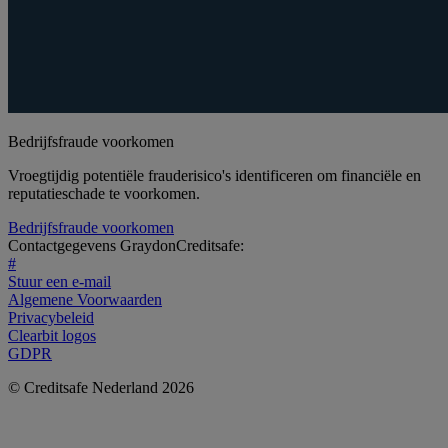
Bedrijfsfraude voorkomen
Vroegtijdig potentiële frauderisico's identificeren om financiële en
reputatieschade te voorkomen.
Bedrijfsfraude voorkomen
Contactgegevens GraydonCreditsafe:
#
Stuur een e-mail
Algemene Voorwaarden
Privacybeleid
Clearbit logos
GDPR
© Creditsafe Nederland 2026