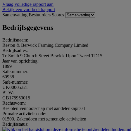
Vraag volledige rapport aan
Bekijk een voorbeeldrapport
Samenvatting
Bestuurders
Scores
Bedrijfsgegevens
Bedrijfsnaam:
Reston & Berwick Farming Company Limited
Bedrijfsadres:
Tc Smith 9 Church Street Bewick Upon Tweed TD15
Jaar van oprichting:
1899
Safe-nummer:
60938
Safe-nummer:
UK00005321
BTW:
GB175959015
Rechtsvorm:
Besloten vennootschap met aandelenkapitaal
Primaire activiteitscode:
01500, Zakendoen met gemengde activiteiten
Bedrijfsstatus:
hidden.hi