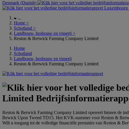
Denmark (Danish)
Luxembourg (
...
Home
>
Schotland
>
Landbouw, bosbouw en visserij
>
Reston & Berwick Farming Company Limited
Home
Schotland
Landbouw, bosbouw en visserij
Reston & Berwick Farming Company Limited
Limited Bedrijfsinformatierapp
Reston & Berwick Farming Company Limited opereert binnen de indust
Bewick Upon Tweed TD15. Het KVK-nummer voor Reston & Berwic
Wilt u toegang tot de volledige financiële prestaties van Reston &