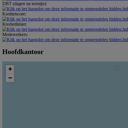
DBT (dagen na termijn):
hidden.hi
Kredietscore:
hidden.hi
Kredietlimiet:
hidden.hi
Medewerkers:
hidden.hi
Hoofdkantoor
+
−