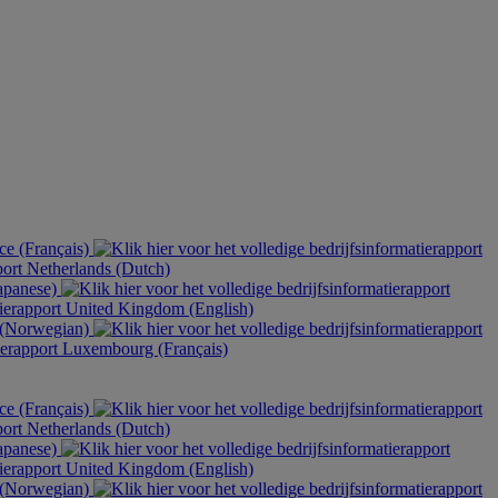
ce (Français)
Netherlands (Dutch)
apanese)
United Kingdom (English)
(Norwegian)
Luxembourg (Français)
ce (Français)
Netherlands (Dutch)
apanese)
United Kingdom (English)
(Norwegian)