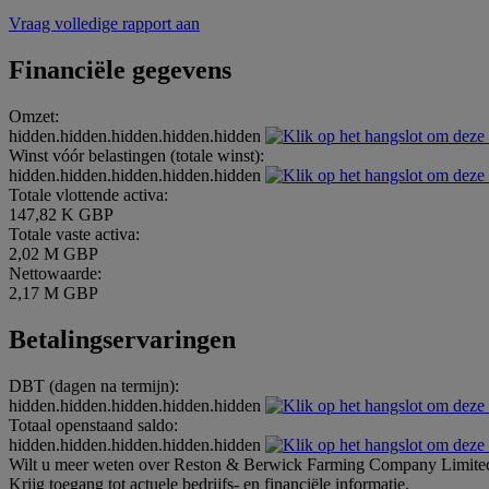
Vraag volledige rapport aan
Financiële gegevens
Omzet:
hidden.hidden.hidden.hidden.hidden
Winst vóór belastingen (totale winst):
hidden.hidden.hidden.hidden.hidden
Totale vlottende activa:
147,82 K GBP
Totale vaste activa:
2,02 M GBP
Nettowaarde:
2,17 M GBP
Betalingservaringen
DBT (dagen na termijn):
hidden.hidden.hidden.hidden.hidden
Totaal openstaand saldo:
hidden.hidden.hidden.hidden.hidden
Wilt u meer weten over Reston & Berwick Farming Company Limite
Krijg toegang tot actuele bedrijfs- en financiële informatie.