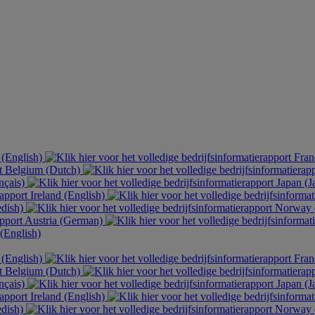
 (English)
Fran
Belgium (Dutch)
nçais)
Japan (J
Ireland (English)
dish)
Norway 
Austria (German)
English)
 (English)
Fran
Belgium (Dutch)
nçais)
Japan (J
Ireland (English)
dish)
Norway 