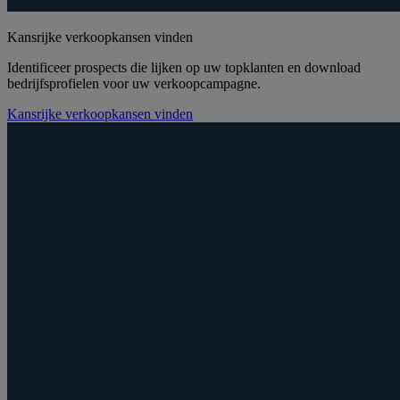
Kansrijke verkoopkansen vinden
Identificeer prospects die lijken op uw topklanten en download
bedrijfsprofielen voor uw verkoopcampagne.
Kansrijke verkoopkansen vinden