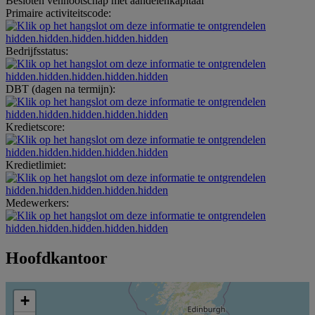
Besloten vennootschap met aandelenkapitaal
Primaire activiteitscode:
hidden.hidden.hidden.hidden.hidden
Bedrijfsstatus:
hidden.hidden.hidden.hidden.hidden
DBT (dagen na termijn):
hidden.hidden.hidden.hidden.hidden
Kredietscore:
hidden.hidden.hidden.hidden.hidden
Kredietlimiet:
hidden.hidden.hidden.hidden.hidden
Medewerkers:
hidden.hidden.hidden.hidden.hidden
Hoofdkantoor
+