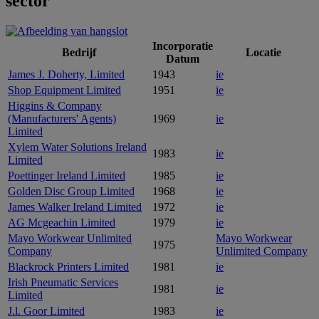
sector
Incorporatie
Bedrijf
Locatie
Datum
James J. Doherty, Limited
1943
ie
Shop Equipment Limited
1951
ie
Higgins & Company
(Manufacturers' Agents)
1969
ie
Limited
Xylem Water Solutions Ireland
1983
ie
Limited
Poettinger Ireland Limited
1985
ie
Golden Disc Group Limited
1968
ie
James Walker Ireland Limited
1972
ie
AG Mcgeachin Limited
1979
ie
Mayo Workwear Unlimited
Mayo Workwear
1975
Company
Unlimited Company
Blackrock Printers Limited
1981
ie
Irish Pneumatic Services
1981
ie
Limited
J.l. Goor Limited
1983
ie