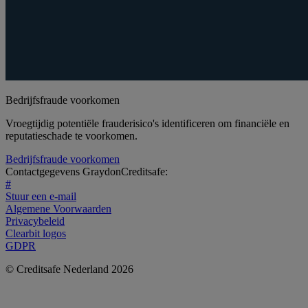
Bedrijfsfraude voorkomen
Vroegtijdig potentiële frauderisico's identificeren om financiële en
reputatieschade te voorkomen.
Bedrijfsfraude voorkomen
Contactgegevens GraydonCreditsafe:
#
Stuur een e-mail
Algemene Voorwaarden
Privacybeleid
Clearbit logos
GDPR
© Creditsafe Nederland 2026