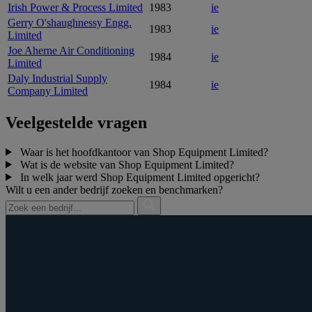
Irish Power & Process Limited
1983
ie
Gerry O'shaughnessy Engg.
1983
ie
Limited
Joe Aherne Air Conditioning
1984
ie
Limited
Daly Industrial Supply
1984
ie
Company Limited
Veelgestelde vragen
Waar is het hoofdkantoor van Shop Equipment Limited?
Wat is de website van Shop Equipment Limited?
In welk jaar werd Shop Equipment Limited opgericht?
Wilt u een ander bedrijf zoeken en benchmarken?