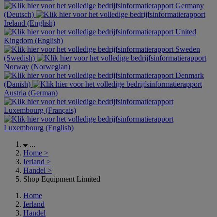
Germany
(Deutsch)
Ireland (English)
United
Kingdom (English)
Sweden
(Swedish)
Norway (Norwegian)
Denmark
(Danish)
Austria (German)
Luxembourg (Français)
Luxembourg (English)
...
Home
>
Ierland
>
Handel
>
Shop Equipment Limited
Home
Ierland
Handel