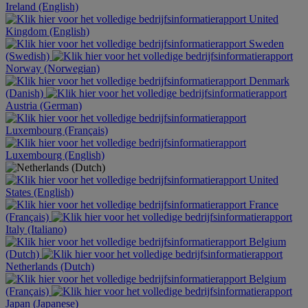
Ireland (English)
United
Kingdom (English)
Sweden
(Swedish)
Norway (Norwegian)
Denmark
(Danish)
Austria (German)
Luxembourg (Français)
Luxembourg (English)
United
States (English)
France
(Français)
Italy (Italiano)
Belgium
(Dutch)
Netherlands (Dutch)
Belgium
(Français)
Japan (Japanese)