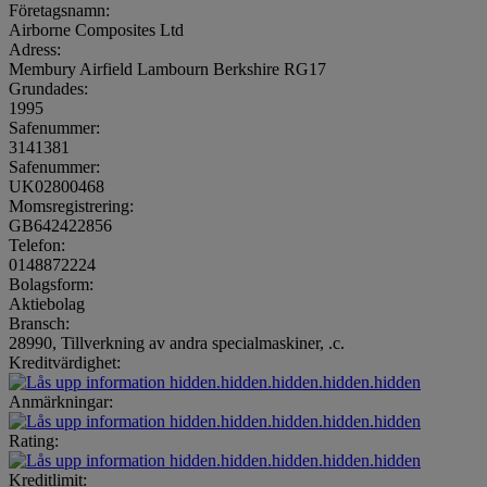
Företagsnamn:
Airborne Composites Ltd
Adress:
Membury Airfield Lambourn Berkshire RG17
Grundades:
1995
Safenummer:
3141381
Safenummer:
UK02800468
Momsregistrering:
GB642422856
Telefon:
0148872224
Bolagsform:
Aktiebolag
Bransch:
28990, Tillverkning av andra specialmaskiner, .c.
Kreditvärdighet:
hidden.hidden.hidden.hidden.hidden
Anmärkningar:
hidden.hidden.hidden.hidden.hidden
Rating:
hidden.hidden.hidden.hidden.hidden
Kreditlimit: