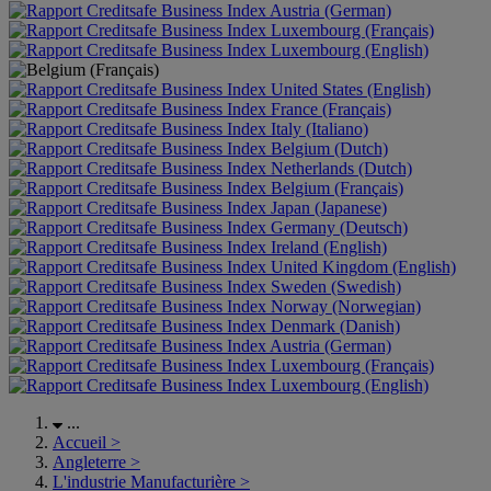
Austria (German)
Luxembourg (Français)
Luxembourg (English)
United States (English)
France (Français)
Italy (Italiano)
Belgium (Dutch)
Netherlands (Dutch)
Belgium (Français)
Japan (Japanese)
Germany (Deutsch)
Ireland (English)
United Kingdom (English)
Sweden (Swedish)
Norway (Norwegian)
Denmark (Danish)
Austria (German)
Luxembourg (Français)
Luxembourg (English)
...
Accueil
>
Angleterre
>
L'industrie Manufacturière
>