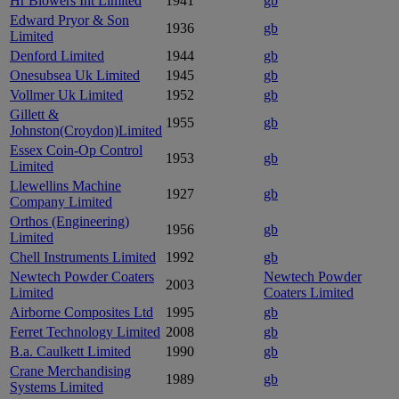
Hr Blowers Int Limited
1941
gb
Edward Pryor & Son
1936
gb
Limited
Denford Limited
1944
gb
Onesubsea Uk Limited
1945
gb
Vollmer Uk Limited
1952
gb
Gillett &
1955
gb
Johnston(Croydon)Limited
Essex Coin-Op Control
1953
gb
Limited
Llewellins Machine
1927
gb
Company Limited
Orthos (Engineering)
1956
gb
Limited
Chell Instruments Limited
1992
gb
Newtech Powder Coaters
Newtech Powder
2003
Limited
Coaters Limited
Airborne Composites Ltd
1995
gb
Ferret Technology Limited
2008
gb
B.a. Caulkett Limited
1990
gb
Crane Merchandising
1989
gb
Systems Limited