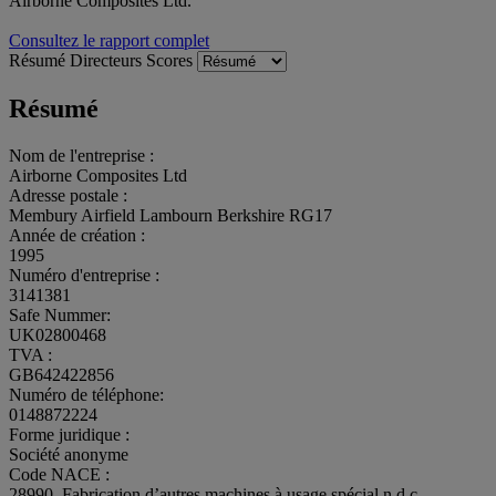
Airborne Composites Ltd.
Consultez le rapport complet
Résumé
Directeurs
Scores
Résumé
Nom de l'entreprise :
Airborne Composites Ltd
Adresse postale :
Membury Airfield Lambourn Berkshire RG17
Année de création :
1995
Numéro d'entreprise :
3141381
Safe Nummer:
UK02800468
TVA :
GB642422856
Numéro de téléphone:
0148872224
Forme juridique :
Société anonyme
Code NACE :
28990, Fabrication d’autres machines à usage spécial n.d.c.