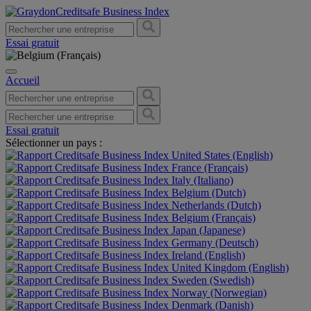
Essai gratuit
Accueil
Essai gratuit
Sélectionner un pays :
United States (English)
France (Français)
Italy (Italiano)
Belgium (Dutch)
Netherlands (Dutch)
Belgium (Français)
Japan (Japanese)
Germany (Deutsch)
Ireland (English)
United Kingdom (English)
Sweden (Swedish)
Norway (Norwegian)
Denmark (Danish)