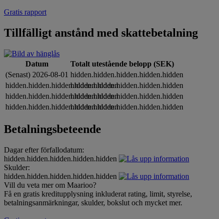
Gratis rapport
Tillfälligt anstånd med skattebetalning
Datum
Totalt utestående belopp (SEK)
(Senast) 2026-08-01
hidden.hidden.hidden.hidden.hidden
hidden.hidden.hidden.hidden.hidden
hidden.hidden.hidden.hidden.hidden
hidden.hidden.hidden.hidden.hidden
hidden.hidden.hidden.hidden.hidden
hidden.hidden.hidden.hidden.hidden
hidden.hidden.hidden.hidden.hidden
Betalningsbeteende
Dagar efter förfallodatum:
hidden.hidden.hidden.hidden.hidden
Skulder:
hidden.hidden.hidden.hidden.hidden
Vill du veta mer om Maarioo?
Få en gratis kreditupplysning inkluderat rating, limit, styrelse,
betalningsanmärkningar, skulder, bokslut och mycket mer.