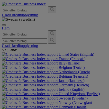
Gratis kreditupplysning
Hem
Gratis kreditupplysning
Välj land:
United States (English)
France (Français)
Italy (Italiano)
Belgium (Dutch)
Netherlands (Dutch)
Belgium (Français)
Japan (Japanese)
Germany (Deutsch)
Ireland (English)
United Kingdom (English)
Sweden (Swedish)
Norway (Norwegian)
Denmark (Danish)