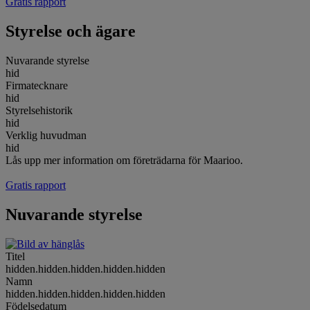
Gratis rapport
Styrelse och ägare
Nuvarande styrelse
hid
Firmatecknare
hid
Styrelsehistorik
hid
Verklig huvudman
hid
Lås upp mer information om företrädarna för Maarioo.
Gratis rapport
Nuvarande styrelse
Titel
hidden.hidden.hidden.hidden.hidden
Namn
hidden.hidden.hidden.hidden.hidden
Födelsedatum