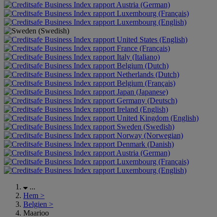
Austria (German)
Luxembourg (Français)
Luxembourg (English)
United States (English)
France (Français)
Italy (Italiano)
Belgium (Dutch)
Netherlands (Dutch)
Belgium (Français)
Japan (Japanese)
Germany (Deutsch)
Ireland (English)
United Kingdom (English)
Sweden (Swedish)
Norway (Norwegian)
Denmark (Danish)
Austria (German)
Luxembourg (Français)
Luxembourg (English)
...
Hem
>
Belgien
>
Maarioo