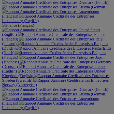
Denmark (Danish)
Austria (German)
Luxembourg
(Français)
Luxembourg (English)
United States
(English)
France
(Français)
Italy
(Italiano)
Belgium
(Dutch)
Netherlands
(Dutch)
Belgium
(Français)
Japan
(Japanese)
Germany
(Deutsch)
Ireland
(English)
United
Kingdom (English)
Sweden (Swedish)
Norway (Norwegian)
Denmark (Danish)
Austria (German)
Luxembourg
(Français)
Luxembourg (English)