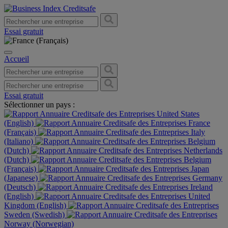
Essai gratuit
Accueil
Essai gratuit
Sélectionner un pays :
United States
(English)
France
(Français)
Italy
(Italiano)
Belgium
(Dutch)
Netherlands
(Dutch)
Belgium
(Français)
Japan
(Japanese)
Germany
(Deutsch)
Ireland
(English)
United
Kingdom (English)
Sweden (Swedish)
Norway (Norwegian)