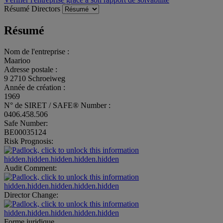
Résumé
Directors
Résumé
Nom de l'entreprise :
Maarioo
Adresse postale :
9 2710 Schroeiweg
Année de création :
1969
N° de SIRET / SAFE® Number :
0406.458.506
Safe Number:
BE00035124
Risk Prognosis:
hidden.hidden.hidden.hidden.hidden
Audit Comment:
hidden.hidden.hidden.hidden.hidden
Director Change:
hidden.hidden.hidden.hidden.hidden
Forme juridique