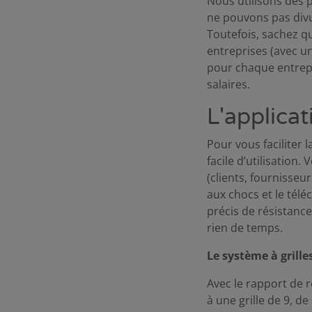
Nous utilisons des 
ne pouvons pas divu
Toutefois, sachez q
entreprises (avec u
pour chaque entrepri
salaires.
L'applicat
Pour vous faciliter
facile d’utilisation
(clients, fournisseu
aux chocs et le tél
précis de résistanc
rien de temps.
Le système à grille
Avec le rapport de 
à une grille de 9, d