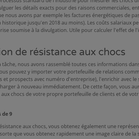
processus standard de l'industrie pour mesurer les chocs di
lguer les détails exacts pour des raisons commerciales, ent
ue nous avons par exemple les factures énergétiques de pa
n historique jusqu'en 2018 au moins). Les coûts salariaux p
se soumise à la divulgation. Utile pour calculer l'effet de l
ion de résistance aux chocs
 la tâche, nous avons rassemblé toutes ces informations dan
. Vous pouvez y importer votre portefeuille de relations com
rs et prospects avec numéro d'entreprise), l'enrichir avec le
écharger à nouveau immédiatement. De cette façon, vous au
e aux chocs de votre propre portefeuille de clients et de vo
s de 9
résistance aux chocs, vous obtenez également une représent
e sorte que vous obtenez rapidement une image claire de la s