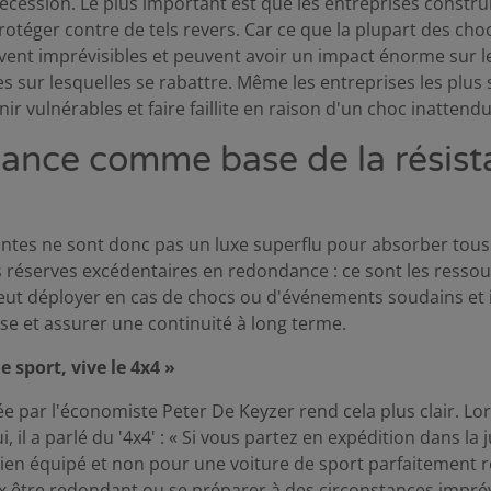
écession. Le plus important est que les entreprises constr
protéger contre de tels revers. Car ce que la plupart des c
uvent imprévisibles et peuvent avoir un impact énorme sur l
s sur lesquelles se rabattre. Même les entreprises les plus
 vulnérables et faire faillite en raison d'un choc inattendu
ance comme base de la résist
antes ne sont donc pas un luxe superflu pour absorber tous
es réserves excédentaires en redondance : ce sont les resso
peut déployer en cas de chocs ou d'événements soudains et
e et assurer une continuité à long terme.
e sport, vive le 4x4 »
e par l'économiste Peter De Keyzer rend cela plus clair. Lo
, il a parlé du '4x4' : « Si vous partez en expédition dans la
ien équipé et non pour une voiture de sport parfaitement ré
ux être redondant ou se préparer à des circonstances impré