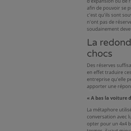
d'expansion ou de r
afin de pouvoir se 
c'est qu'ils sont so
n'ont pas de réserve
soudainement devenir
La redond
chocs
Des réserves suffis
en effet traduire c
entreprise qu'elle 
apporter une répons
« A bas la voiture d
La métaphore utilisé
conversation avec lui
opter pour un 4x4 b
termes, il vaut mie