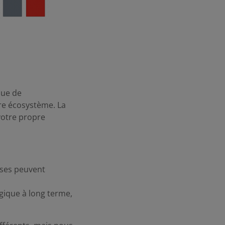
que de
tre écosystème. La
 votre propre
ises peuvent
gique à long terme,