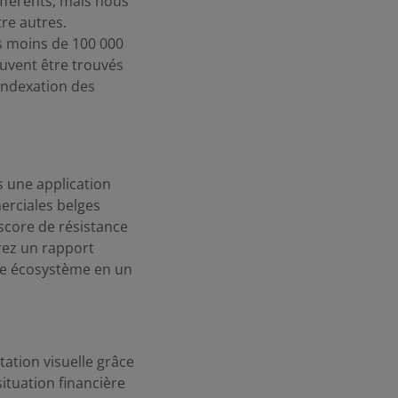
fférents, mais nous
re autres.
s moins de 100 000
euvent être trouvés
'indexation des
s une application
merciales belges
 score de résistance
rez un rapport
tre écosystème en un
ation visuelle grâce
ituation financière