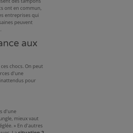
uisent des tampons
hocs ont en commun,
es entreprises qui
 saines peuvent
.
ance aux
 ces chocs. On peut
urces d'une
 inattendus pour
rs d'une
 jungle, mieux vaut
glée. » En d'autres
vues. La
situation 2