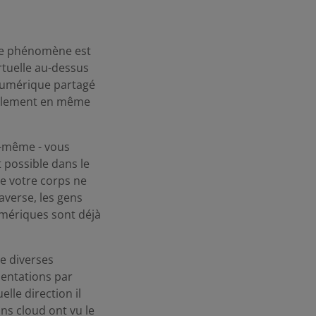
 le phénomène est
rtuelle au-dessus
numérique partagé
cialement en même
us-même - vous
 possible dans le
ue votre corps ne
averse, les gens
umériques sont déjà
e diverses
mentations par
elle direction il
ons cloud ont vu le