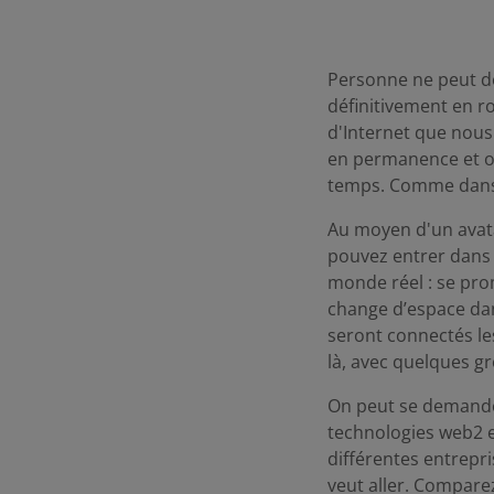
Personne ne peut do
définitivement en r
d'Internet que nou
en permanence et où
temps. Comme dans 
Au moyen d'un avata
pouvez entrer dans 
monde réel : se prom
change d’espace dans
seront connectés le
là, avec quelques g
On peut se demander
technologies web2 e
différentes entrepris
veut aller. Comparez