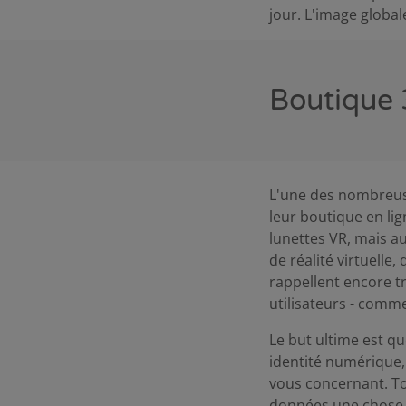
jour. L'image globa
Boutique 
L'une des nombreuse
leur boutique en li
lunettes VR, mais a
de réalité virtuelle
rappellent encore t
utilisateurs - comme
Le but ultime est q
identité numérique, 
vous concernant. Tou
données une chose d