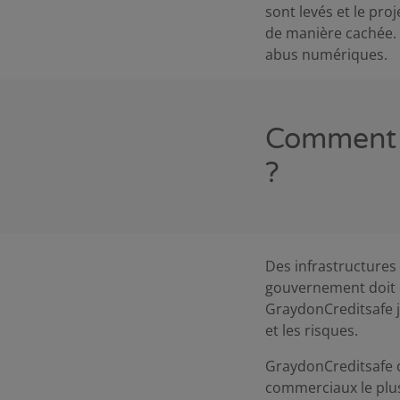
sont levés et le pro
de manière cachée. L
abus numériques.
Comment G
?
Des infrastructures 
gouvernement doit 
GraydonCreditsafe jo
et les risques.
GraydonCreditsafe d
commerciaux le plus