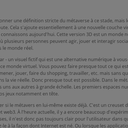
nner une définition stricte du métaverse à ce stade, mais
oute. Cela s'ajoute essentiellement à une nouvelle couche vi
s connaissons aujourd'hui. Cette version 3D est un monde 
 plusieurs personnes peuvent agir, jouer et interagir so
le monde réel.
r - un visuel fictif qui est une alternative numérique à vo
ce monde virtuel. Vous pouvez faire presque tout ce qui est
ener, jouer, faire du shopping, travailler, etc. mais sans q
 la vie réelle. Donc presque tout est possible. Dans le mét
s uns aux autres à grande échelle. Les premiers espaces n
ros jeux notamment en tête.
 si le métavers en lui-même existe déjà. C'est un creuset d
t web3. À l'heure actuelle, il y a encore beaucoup d'expéri
es, il n'est donc pas toujours clair pour l'utilisateur dans qu
-le à la façon dont Internet est né. Ou lorsque les applicati