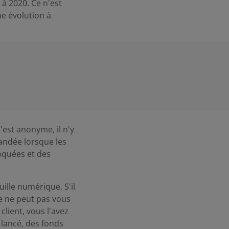
 à 2020. Ce n'est
ne évolution à
C'est anonyme, il n'y
andée lorsque les
oquées et des
ille numérique. S'il
ce ne peut pas vous
client, vous l'avez
 lancé, des fonds