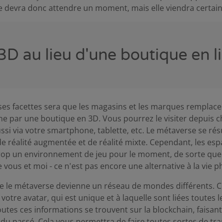
le devra donc attendre un moment, mais elle viendra certai
3D au lieu d'une boutique en l
s facettes sera que les magasins et les marques remplace
gne par une boutique en 3D. Vous pourrez le visiter depuis 
ussi via votre smartphone, tablette, etc. Le métaverse se r
, de réalité augmentée et de réalité mixte. Cependant, les es
rop un environnement de jeu pour le moment, de sorte que 
 vous et moi - ce n'est pas encore une alternative à la vie p
ue le métaverse devienne un réseau de mondes différents. C
votre avatar, qui est unique et à laquelle sont liées toutes 
tes ces informations se trouvent sur la blockchain, faisant
u passé. Cela vous permettra de faire toutes sortes de tr