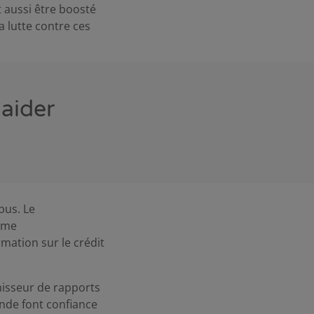
t aussi être boosté
a lutte contre ces
aider
bus. Le
mme
mation sur le crédit
nisseur de rapports
nde font confiance