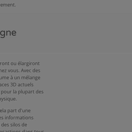
nement.
igne
ront ou élargiront
chez vous. Avec des
ésume à un mélange
paces 3D actuels
pour la plupart des
hysique.
ela part d'une
les informations
 des silos de
ansactions dans tous