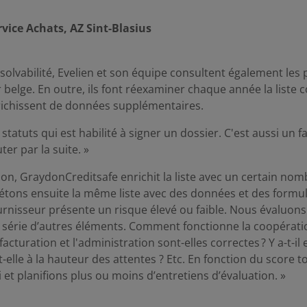
vice Achats, AZ Sint-Blasius
solvabilité, Evelien et son équipe consultent également les 
belge. En outre, ils font réexaminer chaque année la liste 
nrichissent de données supplémentaires.
 statuts qui est habilité à signer un dossier. C'est aussi un 
ter par la suite. »
ction, GraydonCreditsafe enrichit la liste avec un certain no
tons ensuite la même liste avec des données et des formul
urnisseur présente un risque élevé ou faible. Nous évaluon
 série d’autres éléments. Comment fonctionne la coopération
facturation et l'administration sont-elles correctes ? Y a-t-i
t-elle à la hauteur des attentes ? Etc. En fonction du score t
 et planifions plus ou moins d’entretiens d’évaluation. »