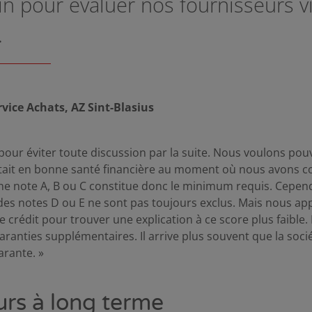
n pour évaluer nos fournisseurs v
.
vice Achats, AZ Sint-Blasius
 pour éviter toute discussion par la suite. Nous voulons po
était en bonne santé financière au moment où nous avons
 Une note A, B ou C constitue donc le minimum requis. Cepend
des notes D ou E ne sont pas toujours exclus. Mais nous a
de crédit pour trouver une explication à ce score plus faib
ranties supplémentaires. Il arrive plus souvent que la soci
arante. »
urs à long terme