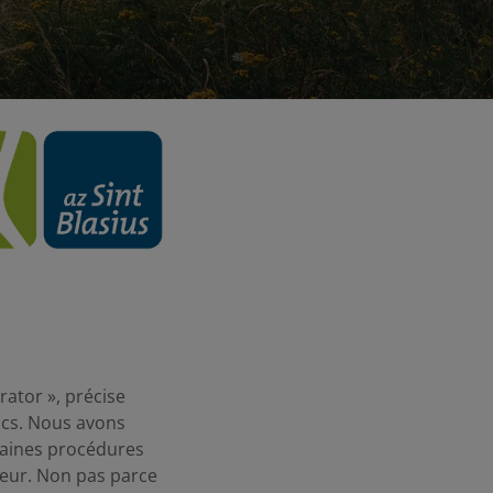
rator », précise
lics. Nous avons
taines procédures
sseur. Non pas parce