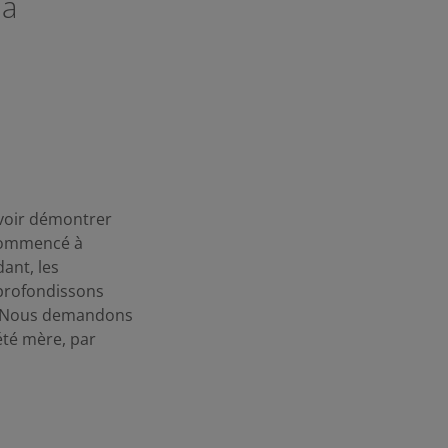
ia
uvoir démontrer
 commencé à
ant, les
pprofondissons
le. Nous demandons
été mère, par