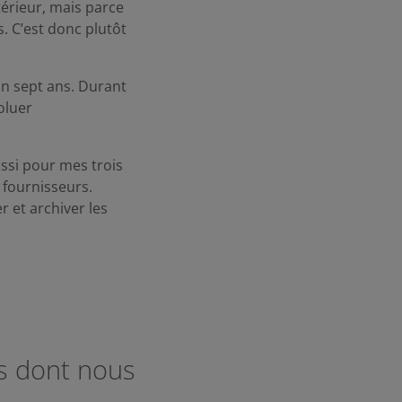
térieur, mais parce
s. C’est donc plutôt
on sept ans. Durant
oluer
ussi pour mes trois
 fournisseurs.
 et archiver les
s dont nous