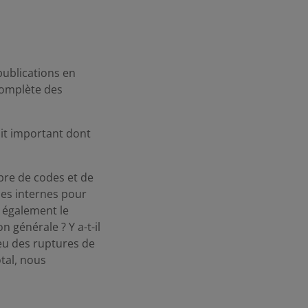
publications en
complète des
fait important dont
mbre de codes et de
es internes pour
s également le
 générale ? Y a-t-il
l eu des ruptures de
otal, nous