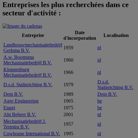
Entreprises les plus recherchées dans ce
secteur d'activité :
Date
Entreprise
Localisation
d'incorporation
Landbouwmechanisatiebedrijf
1959
nl
Gerlsma B.V.
A.w. Boomsma
1960
nl
Mechanisatiebedrijf B.V.
Kloppenburg
1966
nl
Mechanisatiebedrijf B.V.
D.s.d.
D.s.d. Stalinrichting B.V.
1979
Stalinrichting B.V.
Dem B.V.
1989
Dem B.V.
Agro Engineering
1965
be
Etapri
1975
be
Aht Beheer B.V.
2001
nl
Mechanisatiebedrijf J.
1957
nl
Terpstra B.V.
Cowhouse International B.V.
1995
nl