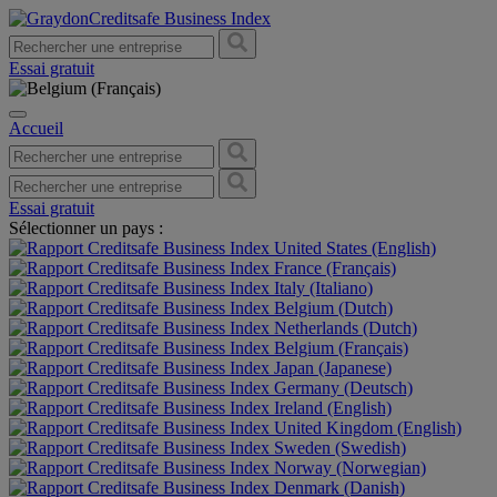
Essai gratuit
Accueil
Essai gratuit
Sélectionner un pays :
United States (English)
France (Français)
Italy (Italiano)
Belgium (Dutch)
Netherlands (Dutch)
Belgium (Français)
Japan (Japanese)
Germany (Deutsch)
Ireland (English)
United Kingdom (English)
Sweden (Swedish)
Norway (Norwegian)
Denmark (Danish)