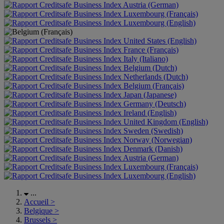
Austria (German)
Luxembourg (Français)
Luxembourg (English)
United States (English)
France (Français)
Italy (Italiano)
Belgium (Dutch)
Netherlands (Dutch)
Belgium (Français)
Japan (Japanese)
Germany (Deutsch)
Ireland (English)
United Kingdom (English)
Sweden (Swedish)
Norway (Norwegian)
Denmark (Danish)
Austria (German)
Luxembourg (Français)
Luxembourg (English)
...
Accueil
>
Belgique
>
Brussels
>