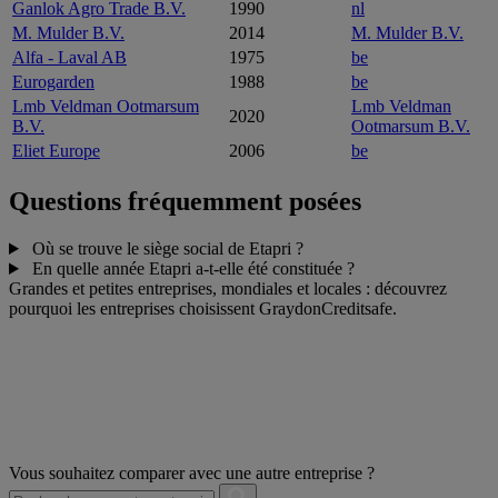
Ganlok Agro Trade B.V.
1990
nl
M. Mulder B.V.
2014
M. Mulder B.V.
Alfa - Laval AB
1975
be
Eurogarden
1988
be
Lmb Veldman Ootmarsum
Lmb Veldman
2020
B.V.
Ootmarsum B.V.
Eliet Europe
2006
be
Questions fréquemment posées
Où se trouve le siège social de Etapri ?
En quelle année Etapri a-t-elle été constituée ?
Grandes et petites entreprises, mondiales et locales : découvrez
pourquoi les entreprises choisissent GraydonCreditsafe.
Vous souhaitez comparer avec une autre entreprise ?