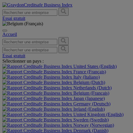
Essai gratuit
Accueil
Essai gratuit
Sélectionner un pays :
United States (English)
France (Français)
Italy (Italiano)
Belgium (Dutch)
Netherlands (Dutch)
Belgium (Français)
Japan (Japanese)
Germany (Deutsch)
Ireland (English)
United Kingdom (English)
Sweden (Swedish)
Norway (Norwegian)
Denmark (Danish)