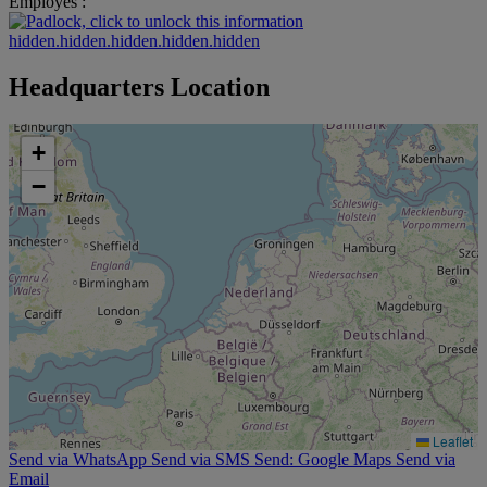
Employés :
hidden.hidden.hidden.hidden.hidden
Headquarters Location
+
−
Leaflet
Send via WhatsApp
Send via SMS
Send: Google Maps
Send via
Email