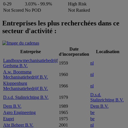
0-29
3.03% - 99.9%
High Risk
Not Scored
No POD
Not Ranked
Entreprises les plus recherchées dans ce
secteur d'activité :
Date
Entreprise
Localisation
d'incorporation
Landbouwmechanisatiebedrijf
1959
nl
Gerlsma B.V.
A.w. Boomsma
1960
nl
Mechanisatiebedrijf B.V.
Kloppenburg
1966
nl
Mechanisatiebedrijf B.V.
D.s.d.
D.s.d. Stalinrichting B.V.
1979
Stalinrichting B.V.
Dem B.V.
1989
Dem B.V.
Agro Engineering
1965
be
Etapri
1975
be
Aht Beheer B.V.
2001
nl