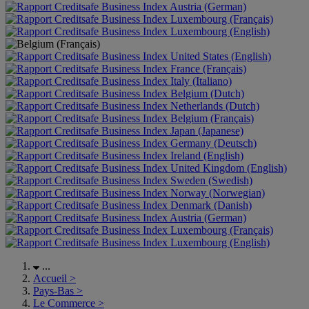
Austria (German)
Luxembourg (Français)
Luxembourg (English)
United States (English)
France (Français)
Italy (Italiano)
Belgium (Dutch)
Netherlands (Dutch)
Belgium (Français)
Japan (Japanese)
Germany (Deutsch)
Ireland (English)
United Kingdom (English)
Sweden (Swedish)
Norway (Norwegian)
Denmark (Danish)
Austria (German)
Luxembourg (Français)
Luxembourg (English)
...
Accueil
>
Pays-Bas
>
Le Commerce
>