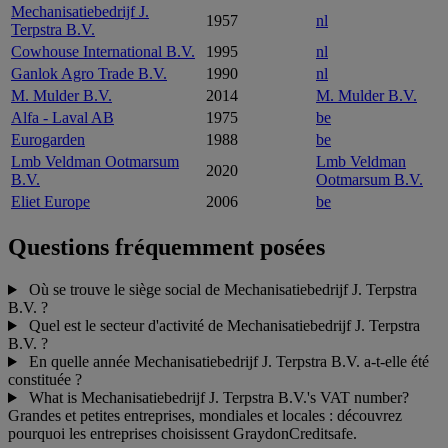
Mechanisatiebedrijf J.
1957
nl
Terpstra B.V.
Cowhouse International B.V.
1995
nl
Ganlok Agro Trade B.V.
1990
nl
M. Mulder B.V.
2014
M. Mulder B.V.
Alfa - Laval AB
1975
be
Eurogarden
1988
be
Lmb Veldman Ootmarsum
Lmb Veldman
2020
B.V.
Ootmarsum B.V.
Eliet Europe
2006
be
Questions fréquemment posées
Où se trouve le siège social de Mechanisatiebedrijf J. Terpstra
B.V. ?
Quel est le secteur d'activité de Mechanisatiebedrijf J. Terpstra
B.V. ?
En quelle année Mechanisatiebedrijf J. Terpstra B.V. a-t-elle été
constituée ?
What is Mechanisatiebedrijf J. Terpstra B.V.'s VAT number?
Grandes et petites entreprises, mondiales et locales : découvrez
pourquoi les entreprises choisissent GraydonCreditsafe.