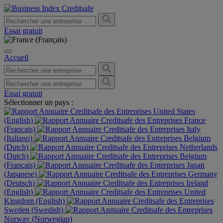
Essai gratuit
Accueil
Essai gratuit
Sélectionner un pays :
United States
(English)
France
(Français)
Italy
(Italiano)
Belgium
(Dutch)
Netherlands
(Dutch)
Belgium
(Français)
Japan
(Japanese)
Germany
(Deutsch)
Ireland
(English)
United
Kingdom (English)
Sweden (Swedish)
Norway (Norwegian)