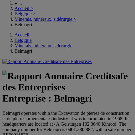
...
Accueil
>
Belgique
>
Minerais, minéraux, sidérurgie
>
Belmagri
Accueil
Belgique
Minerais, minéraux, sidérurgie
Belmagri
Entreprise : Belmagri
Belmagri operates within the Excavation de pierres de construction
et de pierres ornementales industry. It was incorporated in 1968. Its
headquarters are located at / A Geistingen 102 3640 Kinrooi. The
company number for Belmagri is 0401.280.882, with a safe number
BE00015578.