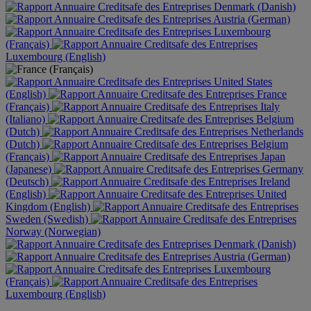
Denmark (Danish)
Austria (German)
Luxembourg
(Français)
Luxembourg (English)
United States
(English)
France
(Français)
Italy
(Italiano)
Belgium
(Dutch)
Netherlands
(Dutch)
Belgium
(Français)
Japan
(Japanese)
Germany
(Deutsch)
Ireland
(English)
United
Kingdom (English)
Sweden (Swedish)
Norway (Norwegian)
Denmark (Danish)
Austria (German)
Luxembourg
(Français)
Luxembourg (English)