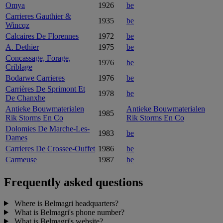
Omya
1926
be
Carrieres Gauthier &
1935
be
Wincqz
Calcaires De Florennes
1972
be
A. Dethier
1975
be
Concassage, Forage,
1976
be
Criblage
Bodarwe Carrieres
1976
be
Carrières De Sprimont Et
1978
be
De Chanxhe
Antieke Bouwmaterialen
Antieke Bouwmaterialen
1985
Rik Storms En Co
Rik Storms En Co
Dolomies De Marche-Les-
1983
be
Dames
Carrieres De Crossee-Ouffet
1986
be
Carmeuse
1987
be
Frequently asked questions
Where is Belmagri headquarters?
What is Belmagri's phone number?
What is Belmagri's website?