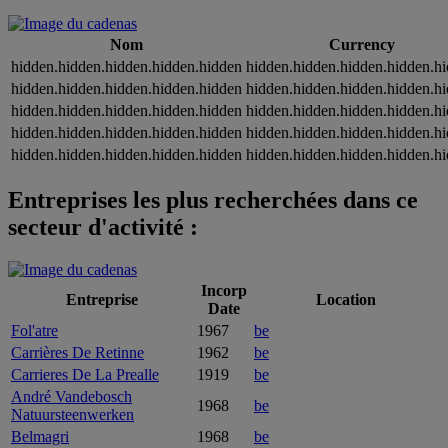
Nom
Currency
hidden.hidden.hidden.hidden.hidden
hidden.hidden.hidden.hidden.h
hidden.hidden.hidden.hidden.hidden
hidden.hidden.hidden.hidden.h
hidden.hidden.hidden.hidden.hidden
hidden.hidden.hidden.hidden.h
hidden.hidden.hidden.hidden.hidden
hidden.hidden.hidden.hidden.h
hidden.hidden.hidden.hidden.hidden
hidden.hidden.hidden.hidden.h
Entreprises les plus recherchées dans ce
secteur d'activité :
Incorp
Entreprise
Location
Date
Fol'atre
1967
be
Carrières De Retinne
1962
be
Carrieres De La Prealle
1919
be
André Vandebosch
1968
be
Natuursteenwerken
Belmagri
1968
be