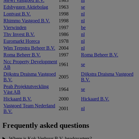
Mewi Vastgoed B.V.
1983
nl
Edsbyggen Aktiebolag
1963
se
Lontvast B.V.
1998
nl
Rhimmo Vastgoed B.V.
1998
nl
Vierwinden
1997
be
Thv Invest B.V.
1986
nl
Euromarkt Horeca
1978
nl
Wim Terpstra Beheer B.V.
2004
nl
Roma Beheer B.V.
1997
Roma Beheer B.V.
Ncc Property Development
1961
se
AB
Dijkstra Draisma Vastgoed
Dijkstra Draisma Vastgoed
2005
B.V.
B.V.
Peab Projektutveckling
1964
se
Väst AB
Hickaard B.V.
2000
Hickaard B.V.
Vastgoed Team Nederland
2001
nl
B.V.
Frequently asked questions
Where is Kok Verhuur B.V. headquarters?