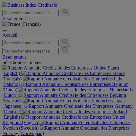
Essai gratuit
Accueil
Essai gratuit
Sélectionner un pays :
United States
(English)
France
(Français)
Italy
(Italiano)
Belgium
(Dutch)
Netherlands
(Dutch)
Belgium
(Français)
Japan
(Japanese)
Germany
(Deutsch)
Ireland
(English)
United
Kingdom (English)
Sweden (Swedish)
Norway (Norwegian)