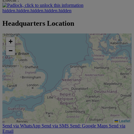
hidden.hidden.hidden.hidden.hidden
Headquarters Location
+
−
Leaflet
Send via WhatsApp
Send via SMS
Send: Google Maps
Send via
Email