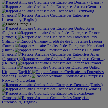
Denmark (Danish)
Austria (German)
Luxembourg
(Français)
Luxembourg (English)
United States
(English)
France
(Français)
Italy
(Italiano)
Belgium
(Dutch)
Netherlands
(Dutch)
Belgium
(Français)
Japan
(Japanese)
Germany
(Deutsch)
Ireland
(English)
United
Kingdom (English)
Sweden (Swedish)
Norway (Norwegian)
Denmark (Danish)
Austria (German)
Luxembourg
(Français)
Luxembourg (English)