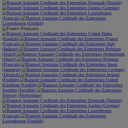
Denmark (Danish)
Austria (German)
Luxembourg
(Français)
Luxembourg (English)
United States
(English)
France
(Français)
Italy
(Italiano)
Belgium
(Dutch)
Netherlands
(Dutch)
Belgium
(Français)
Japan
(Japanese)
Germany
(Deutsch)
Ireland
(English)
United
Kingdom (English)
Sweden (Swedish)
Norway (Norwegian)
Denmark (Danish)
Austria (German)
Luxembourg
(Français)
Luxembourg (English)