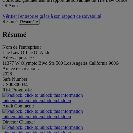
Consultez gratuitement le rapport de solvabilité de The Law Office
Of Andr
Vérifier l'entreprise grâce à son rapport de solvabilité
Résumé
Résumé
Nom de l'entreprise :
The Law Office Of Andr
Adresse postale :
11377 W Olympic Blvd Ste 500 Los Angeles California 90064
Année de création :
2026
Safe Number:
US00800034
Risk Prognosis:
hidden.hidden.hidden.hidden.hidden
Audit Comment:
hidden.hidden.hidden.hidden.hidden
Director Change:
hidden.hidden.hidden.hidden.hidden