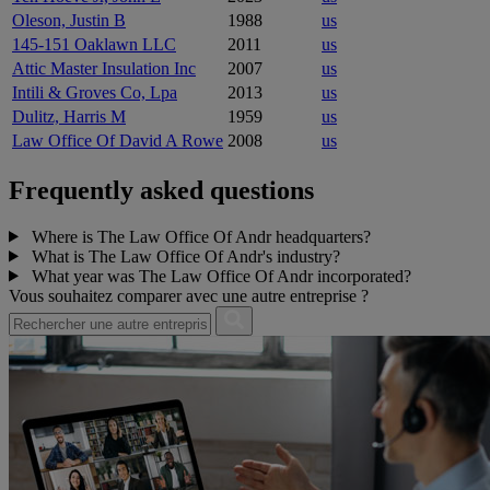
Oleson, Justin B
1988
us
145-151 Oaklawn LLC
2011
us
Attic Master Insulation Inc
2007
us
Intili & Groves Co, Lpa
2013
us
Dulitz, Harris M
1959
us
Law Office Of David A Rowe
2008
us
Frequently asked questions
Where is The Law Office Of Andr headquarters?
What is The Law Office Of Andr's industry?
What year was The Law Office Of Andr incorporated?
Vous souhaitez comparer avec une autre entreprise ?