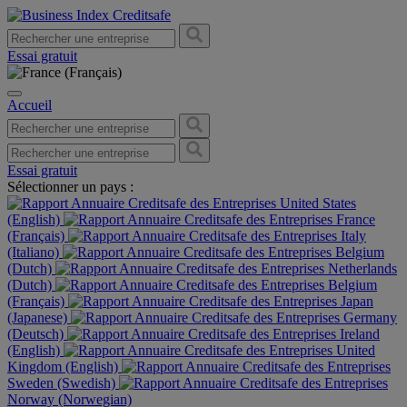
Essai gratuit
Accueil
Essai gratuit
Sélectionner un pays :
United States
(English)
France
(Français)
Italy
(Italiano)
Belgium
(Dutch)
Netherlands
(Dutch)
Belgium
(Français)
Japan
(Japanese)
Germany
(Deutsch)
Ireland
(English)
United
Kingdom (English)
Sweden (Swedish)
Norway (Norwegian)