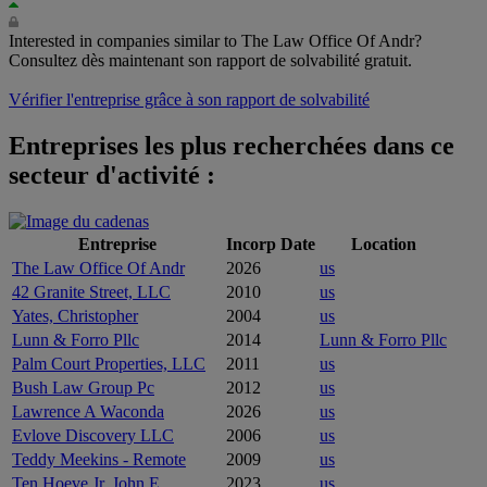
Interested in companies similar to The Law Office Of Andr?
Consultez dès maintenant son rapport de solvabilité gratuit.
Vérifier l'entreprise grâce à son rapport de solvabilité
Entreprises les plus recherchées dans ce
secteur d'activité :
Entreprise
Incorp Date
Location
The Law Office Of Andr
2026
us
42 Granite Street, LLC
2010
us
Yates, Christopher
2004
us
Lunn & Forro Pllc
2014
Lunn & Forro Pllc
Palm Court Properties, LLC
2011
us
Bush Law Group Pc
2012
us
Lawrence A Waconda
2026
us
Evlove Discovery LLC
2006
us
Teddy Meekins - Remote
2009
us
Ten Hoeve Jr, John E
2023
us