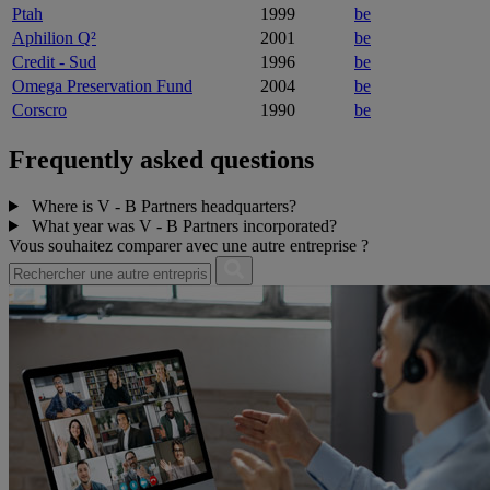
Ptah
1999
be
Aphilion Q²
2001
be
Credit - Sud
1996
be
Omega Preservation Fund
2004
be
Corscro
1990
be
Frequently asked questions
Where is V - B Partners headquarters?
What year was V - B Partners incorporated?
Vous souhaitez comparer avec une autre entreprise ?