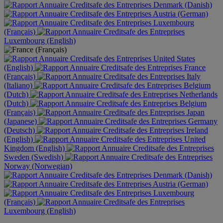
Denmark (Danish)
Austria (German)
Luxembourg
(Français)
Luxembourg (English)
United States
(English)
France
(Français)
Italy
(Italiano)
Belgium
(Dutch)
Netherlands
(Dutch)
Belgium
(Français)
Japan
(Japanese)
Germany
(Deutsch)
Ireland
(English)
United
Kingdom (English)
Sweden (Swedish)
Norway (Norwegian)
Denmark (Danish)
Austria (German)
Luxembourg
(Français)
Luxembourg (English)