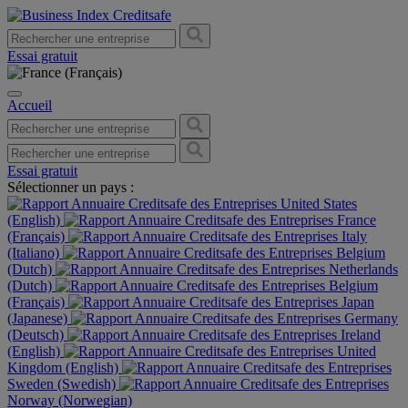
Essai gratuit
Accueil
Essai gratuit
Sélectionner un pays :
United States
(English)
France
(Français)
Italy
(Italiano)
Belgium
(Dutch)
Netherlands
(Dutch)
Belgium
(Français)
Japan
(Japanese)
Germany
(Deutsch)
Ireland
(English)
United
Kingdom (English)
Sweden (Swedish)
Norway (Norwegian)