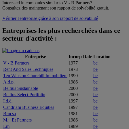
Interested in companies similar to V - B Partners?
Consultez dès maintenant son rapport de solvabilité gratuit.
Vérifier l'entreprise grâce à son rapport de solvabilité
Entreprises les plus recherchées dans ce
secteur d'activité :
Entreprise
Incorp Date
Location
V - B Partners
1977
be
Rent And Sales Techniques
1978
be
Ten Winston Churchill Immobiliere
1990
be
A.d.p.
1986
be
Belfius Sustainable
2000
be
Belfius Select Portfolio
2000
be
I.d.d.
1997
be
Candriam Business Equities
1997
be
Brocsa
1981
be
M.j. Et Partners
1986
be
Lm
1989
be