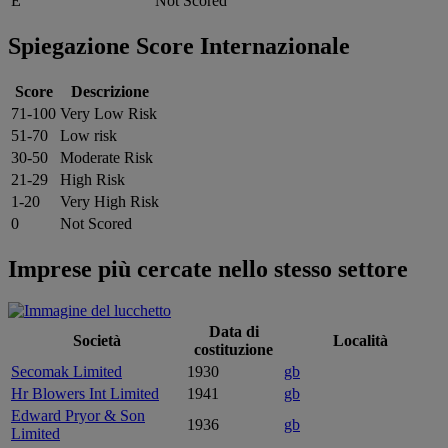
E
Not Scored
Spiegazione Score Internazionale
Score
Descrizione
71-100
Very Low Risk
51-70
Low risk
30-50
Moderate Risk
21-29
High Risk
1-20
Very High Risk
0
Not Scored
Imprese più cercate nello stesso settore
Data di
Società
Località
costituzione
Secomak Limited
1930
gb
Hr Blowers Int Limited
1941
gb
Edward Pryor & Son
1936
gb
Limited