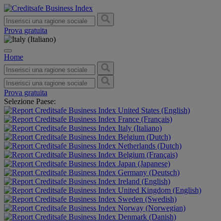
Prova gratuita
Home
Prova gratuita
Selezione Paese:
United States (English)
France (Français)
Italy (Italiano)
Belgium (Dutch)
Netherlands (Dutch)
Belgium (Français)
Japan (Japanese)
Germany (Deutsch)
Ireland (English)
United Kingdom (English)
Sweden (Swedish)
Norway (Norwegian)
Denmark (Danish)