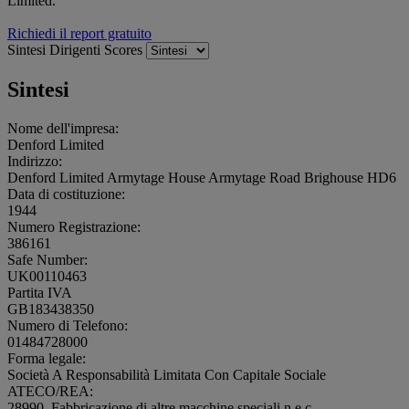
Limited.
Richiedi il report gratuito
Sintesi
Dirigenti
Scores
Sintesi
Nome dell'impresa:
Denford Limited
Indirizzo:
Denford Limited Armytage House Armytage Road Brighouse HD6
Data di costituzione:
1944
Numero Registrazione:
386161
Safe Number:
UK00110463
Partita IVA
GB183438350
Numero di Telefono:
01484728000
Forma legale:
Società A Responsabilità Limitata Con Capitale Sociale
ATECO/REA:
28990, Fabbricazione di altre macchine speciali n.e.c.