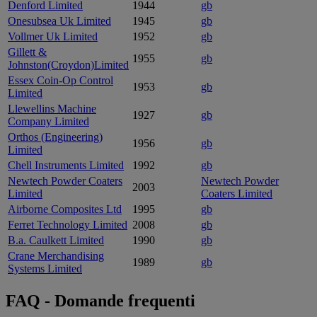
Denford Limited
1944
gb
Onesubsea Uk Limited
1945
gb
Vollmer Uk Limited
1952
gb
Gillett &
1955
gb
Johnston(Croydon)Limited
Essex Coin-Op Control
1953
gb
Limited
Llewellins Machine
1927
gb
Company Limited
Orthos (Engineering)
1956
gb
Limited
Chell Instruments Limited
1992
gb
Newtech Powder Coaters
Newtech Powder
2003
Limited
Coaters Limited
Airborne Composites Ltd
1995
gb
Ferret Technology Limited
2008
gb
B.a. Caulkett Limited
1990
gb
Crane Merchandising
1989
gb
Systems Limited
FAQ - Domande frequenti