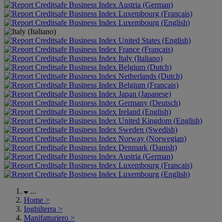
Austria (German)
Luxembourg (Français)
Luxembourg (English)
United States (English)
France (Français)
Italy (Italiano)
Belgium (Dutch)
Netherlands (Dutch)
Belgium (Français)
Japan (Japanese)
Germany (Deutsch)
Ireland (English)
United Kingdom (English)
Sweden (Swedish)
Norway (Norwegian)
Denmark (Danish)
Austria (German)
Luxembourg (Français)
Luxembourg (English)
...
Home
>
Inghilterra
>
Manifatturiero
>