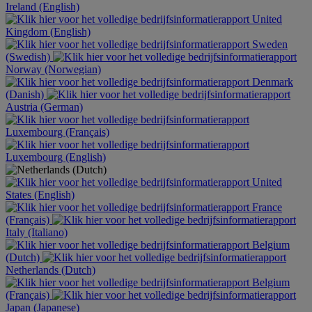
Ireland (English)
United
Kingdom (English)
Sweden
(Swedish)
Norway (Norwegian)
Denmark
(Danish)
Austria (German)
Luxembourg (Français)
Luxembourg (English)
United
States (English)
France
(Français)
Italy (Italiano)
Belgium
(Dutch)
Netherlands (Dutch)
Belgium
(Français)
Japan (Japanese)