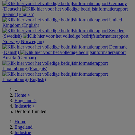
Germany
(Deutsch)
Ireland (English)
United
Kingdom (English)
Sweden
(Swedish)
Norway (Norwegian)
Denmark
(Danish)
Austria (German)
Luxembourg (Français)
Luxembourg (English)
...
Home
>
Engeland
>
Industrie
>
Denford Limited
Home
Engeland
Industrie