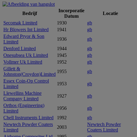
Incorporatie
Bedrijf
Locatie
Datum
Secomak Limited
1930
gb
Hr Blowers Int Limited
1941
gb
Edward Pryor & Son
1936
gb
Limited
Denford Limited
1944
gb
Onesubsea Uk Limited
1945
gb
Vollmer Uk Limited
1952
gb
Gillett &
1955
gb
Johnston(Croydon)Limited
Essex Coin-Op Control
1953
gb
Limited
Llewellins Machine
1927
gb
Company Limited
Orthos (Engineering)
1956
gb
Limited
Chell Instruments Limited
1992
gb
Newtech Powder Coaters
Newtech Powder
2003
Limited
Coaters Limited
Airborne Composites Ltd
1995
gb