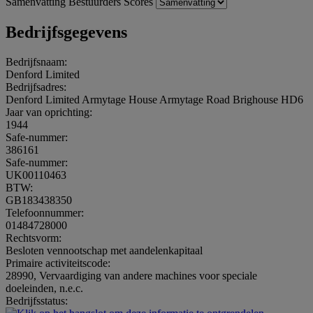
Samenvatting
Bestuurders
Scores
Bedrijfsgegevens
Bedrijfsnaam:
Denford Limited
Bedrijfsadres:
Denford Limited Armytage House Armytage Road Brighouse HD6
Jaar van oprichting:
1944
Safe-nummer:
386161
Safe-nummer:
UK00110463
BTW:
GB183438350
Telefoonnummer:
01484728000
Rechtsvorm:
Besloten vennootschap met aandelenkapitaal
Primaire activiteitscode:
28990, Vervaardiging van andere machines voor speciale
doeleinden, n.e.c.
Bedrijfsstatus: