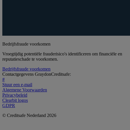
Bedrijfsfraude voorkomen
Vroegtijdig potentiële frauderisico's identificeren om financiële en
reputatieschade te voorkomen.
Bedrijfsfraude voorkomen
Contactgegevens GraydonCreditsafe:
#
Stuur een e-mail
Algemene Voorwaarden
Privacybeleid
Clearbit logos
GDPR
© Creditsafe Nederland 2026