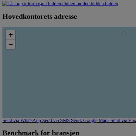
hidden.hidden.hidden.hidden.hidden
Hovedkontorets adresse
+
−
Send via WhatsApp
Send via SMS
Send: Google Maps
Send via Ema
Benchmark for bransjen