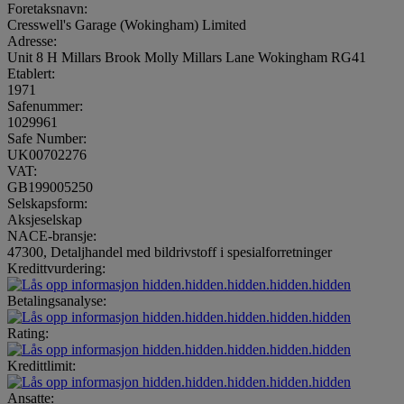
Foretaksnavn:
Cresswell's Garage (Wokingham) Limited
Adresse:
Unit 8 H Millars Brook Molly Millars Lane Wokingham RG41
Etablert:
1971
Safenummer:
1029961
Safe Number:
UK00702276
VAT:
GB199005250
Selskapsform:
Aksjeselskap
NACE-bransje:
47300, Detaljhandel med bildrivstoff i spesialforretninger
Kredittvurdering:
hidden.hidden.hidden.hidden.hidden
Betalingsanalyse:
hidden.hidden.hidden.hidden.hidden
Rating:
hidden.hidden.hidden.hidden.hidden
Kredittlimit:
hidden.hidden.hidden.hidden.hidden
Ansatte: