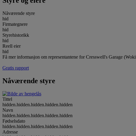
Styre og eiere
Nåværende styre
hid
Firmategnere
hid
Styrehistorikk
hid
Reell eier
hid
Få mer informasjon om representantene for Cresswell's Garage (Wok
Gratis rapport
Nåværende styre
Tittel
hidden.hidden.hidden.hidden.hidden
Navn
hidden.hidden.hidden.hidden.hidden
Fødselsdato
hidden.hidden.hidden.hidden.hidden
Adresse