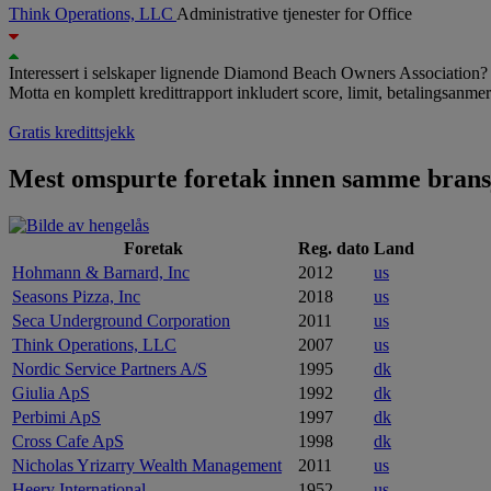
Think Operations, LLC
Administrative tjenester for Office
Interessert i selskaper lignende Diamond Beach Owners Association?
Motta en komplett kredittrapport inkludert score, limit, betalingsanme
Gratis kredittsjekk
Mest omspurte foretak innen samme brans
Foretak
Reg. dato
Land
Hohmann & Barnard, Inc
2012
us
Seasons Pizza, Inc
2018
us
Seca Underground Corporation
2011
us
Think Operations, LLC
2007
us
Nordic Service Partners A/S
1995
dk
Giulia ApS
1992
dk
Perbimi ApS
1997
dk
Cross Cafe ApS
1998
dk
Nicholas Yrizarry Wealth Management
2011
us
Heery International
1952
us