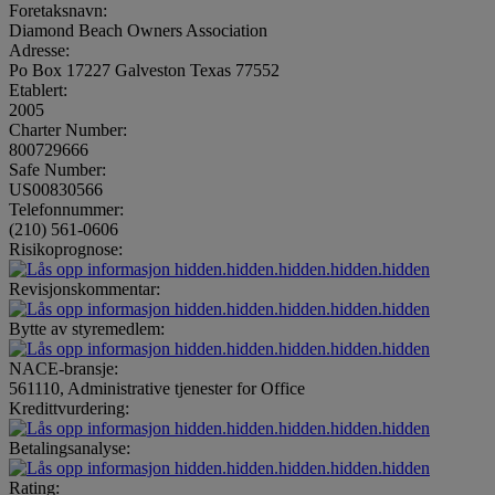
Foretaksnavn:
Diamond Beach Owners Association
Adresse:
Po Box 17227 Galveston Texas 77552
Etablert:
2005
Charter Number:
800729666
Safe Number:
US00830566
Telefonnummer:
(210) 561-0606
Risikoprognose:
hidden.hidden.hidden.hidden.hidden
Revisjonskommentar:
hidden.hidden.hidden.hidden.hidden
Bytte av styremedlem:
hidden.hidden.hidden.hidden.hidden
NACE-bransje:
561110, Administrative tjenester for Office
Kredittvurdering:
hidden.hidden.hidden.hidden.hidden
Betalingsanalyse:
hidden.hidden.hidden.hidden.hidden
Rating: