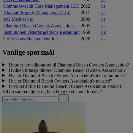
Commonwealth Case Management LLC
2012
us
Akamai Property Management LLC
2011
us
AG Mednet Inc
2009
us
Diamond Beach Owners Association
2005
us
Institutionen Østerbrogårdens Restaurant
1968
dk
Golfvisions Management Inc
2026
us
Vanlige spørsmål
Hvor er hovedkontoret til Diamond Beach Owners Association?
Hvilken bransje tilhører Diamond Beach Owners Association?
Hva er Diamond Beach Owners Association's telefonnummer?
Hva er Diamond Beach Owners Association's nettsted?
I hvilket år ble Diamond Beach Owners Association etablert?
Vil du sammenligne og benchmarke et annet foretak?