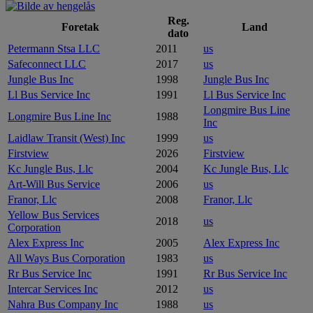
Reg.
Foretak
Land
dato
Petermann Stsa LLC
2011
us
Safeconnect LLC
2017
us
Jungle Bus Inc
1998
Jungle Bus Inc
Ll Bus Service Inc
1991
Ll Bus Service Inc
Longmire Bus Line
Longmire Bus Line Inc
1988
Inc
Laidlaw Transit (West) Inc
1999
us
Firstview
2026
Firstview
Kc Jungle Bus, Llc
2004
Kc Jungle Bus, Llc
Art-Will Bus Service
2006
us
Franor, Llc
2008
Franor, Llc
Yellow Bus Services
2018
us
Corporation
Alex Express Inc
2005
Alex Express Inc
All Ways Bus Corporation
1983
us
Rr Bus Service Inc
1991
Rr Bus Service Inc
Intercar Services Inc
2012
us
Nahra Bus Company Inc
1988
us