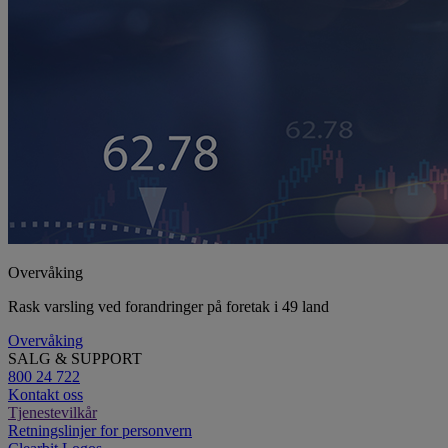
Overvåking
Rask varsling ved forandringer på foretak i 49 land
Overvåking
SALG & SUPPORT
800 24 722
Kontakt oss
Tjenestevilkår
Retningslinjer for personvern