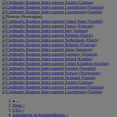
Austria (German)
Luxembourg (Français)
Luxembourg (English)
United States (English)
France (Français)
Italy (Italiano)
Belgium (Dutch)
Netherlands (Dutch)
Belgium (Français)
Japan (Japanese)
Germany (Deutsch)
Ireland (English)
United Kingdom (English)
Sweden (Swedish)
Norway (Norwegian)
Denmark (Danish)
Austria (German)
Luxembourg (Français)
Luxembourg (English)
...
Hjem
>
USA
>
Informasjon og kommunikasjon
>