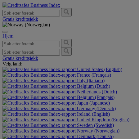
Gratis kredittsjekk
Hjem
Gratis kredittsjekk
Velg land:
United States (English)
France (Français)
Italy (Italiano)
Belgium (Dutch)
Netherlands (Dutch)
Belgium (Français)
Japan (Japanese)
Germany (Deutsch)
Ireland (English)
United Kingdom (English)
Sweden (Swedish)
Norway (Norwegian)
Denmark (Danish)