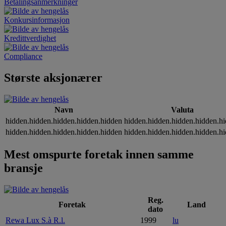
Betalingsanmerkninger
Konkursinformasjon
Kredittverdighet
Compliance
Største aksjonærer
Navn
Valuta
hidden.hidden.hidden.hidden.hidden
hidden.hidden.hidden.hidden.h
hidden.hidden.hidden.hidden.hidden
hidden.hidden.hidden.hidden.h
Mest omspurte foretak innen samme
bransje
Reg.
Foretak
Land
dato
Rewa Lux S.à R.l.
1999
lu