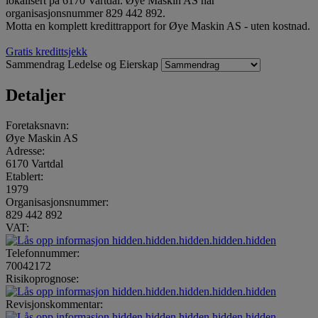
lokalisert på 6170 Vartdal. Øye Maskin AS har
organisasjonsnummer 829 442 892.
Motta en komplett kredittrapport for Øye Maskin AS - uten kostnad.
Gratis kredittsjekk
Sammendrag
Ledelse og Eierskap
Detaljer
Foretaksnavn:
Øye Maskin AS
Adresse:
6170 Vartdal
Etablert:
1979
Organisasjonsnummer:
829 442 892
VAT:
hidden.hidden.hidden.hidden.hidden
Telefonnummer:
70042172
Risikoprognose:
hidden.hidden.hidden.hidden.hidden
Revisjonskommentar:
hidden.hidden.hidden.hidden.hidden