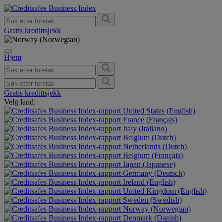
Gratis kredittsjekk
Hjem
Gratis kredittsjekk
Velg land:
United States (English)
France (Français)
Italy (Italiano)
Belgium (Dutch)
Netherlands (Dutch)
Belgium (Français)
Japan (Japanese)
Germany (Deutsch)
Ireland (English)
United Kingdom (English)
Sweden (Swedish)
Norway (Norwegian)
Denmark (Danish)