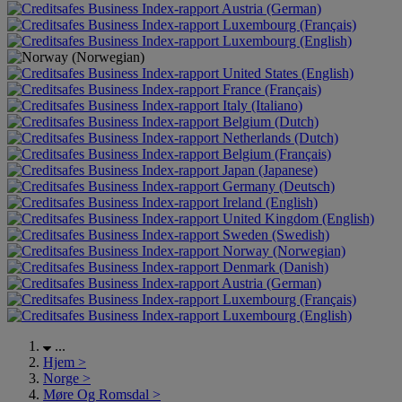
Austria (German)
Luxembourg (Français)
Luxembourg (English)
United States (English)
France (Français)
Italy (Italiano)
Belgium (Dutch)
Netherlands (Dutch)
Belgium (Français)
Japan (Japanese)
Germany (Deutsch)
Ireland (English)
United Kingdom (English)
Sweden (Swedish)
Norway (Norwegian)
Denmark (Danish)
Austria (German)
Luxembourg (Français)
Luxembourg (English)
...
Hjem
>
Norge
>
Møre Og Romsdal
>