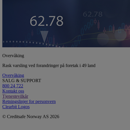
Overvåking
Rask varsling ved forandringer på foretak i 49 land
Overvåking
SALG & SUPPORT
800 24 722
Kontakt oss
Tjenestevilkår
Retningslinjer for personvern
Clearbit Logos
© Creditsafe Norway AS 2026