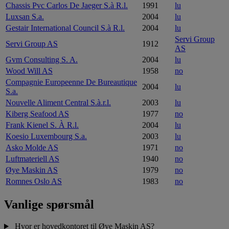
Chassis Pvc Carlos De Jaeger S.à R.l.
1991
lu
Luxsan S.a.
2004
lu
Gestair International Council S.à R.l.
2004
lu
Servi Group
Servi Group AS
1912
AS
Gvm Consulting S. A.
2004
lu
Wood Will AS
1958
no
Compagnie Europeenne De Bureautique
2004
lu
S.a.
Nouvelle Aliment Central S.à.r.l.
2003
lu
Kiberg Seafood AS
1977
no
Frank Kienel S. À R.l.
2004
lu
Koesio Luxembourg S.a.
2003
lu
Asko Molde AS
1971
no
Luftmateriell AS
1940
no
Øye Maskin AS
1979
no
Romnes Oslo AS
1983
no
Vanlige spørsmål
Hvor er hovedkontoret til Øye Maskin AS?