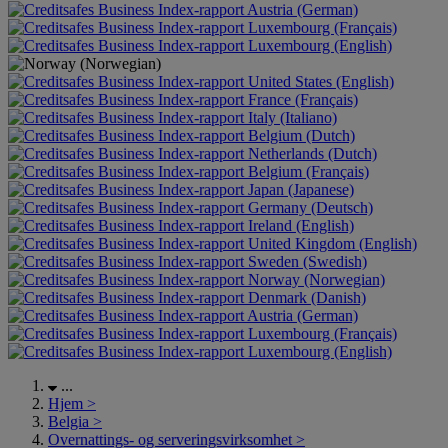
Austria (German)
Luxembourg (Français)
Luxembourg (English)
United States (English)
France (Français)
Italy (Italiano)
Belgium (Dutch)
Netherlands (Dutch)
Belgium (Français)
Japan (Japanese)
Germany (Deutsch)
Ireland (English)
United Kingdom (English)
Sweden (Swedish)
Norway (Norwegian)
Denmark (Danish)
Austria (German)
Luxembourg (Français)
Luxembourg (English)
...
Hjem
>
Belgia
>
Overnattings- og serveringsvirksomhet
>