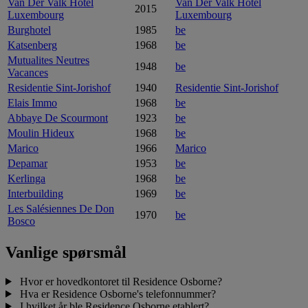
Van Der Valk Hotel
Van Der Valk Hotel
2015
Luxembourg
Luxembourg
Burghotel
1985
be
Katsenberg
1968
be
Mutualites Neutres
1948
be
Vacances
Residentie Sint-Jorishof
1940
Residentie Sint-Jorishof
Elais Immo
1968
be
Abbaye De Scourmont
1923
be
Moulin Hideux
1968
be
Marico
1966
Marico
Depamar
1953
be
Kerlinga
1968
be
Interbuilding
1969
be
Les Salésiennes De Don
1970
be
Bosco
Vanlige spørsmål
Hvor er hovedkontoret til Residence Osborne?
Hva er Residence Osborne's telefonnummer?
I hvilket år ble Residence Osborne etablert?