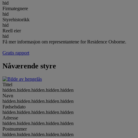
hid
Firmategnere
hid
Styrehistorikk
hid
Reell eier
hid
Få mer informasjon om representantene for Residence Osborne.
Gratis rapport
Nåværende styre
Tittel
hidden.hidden.hidden.hidden.hidden
Navn
hidden.hidden.hidden.hidden.hidden
Fødselsdato
hidden.hidden.hidden.hidden.hidden
Adresse
hidden.hidden.hidden.hidden.hidden
Postnummer
hidden.hidden.hidden.hidden.hidden