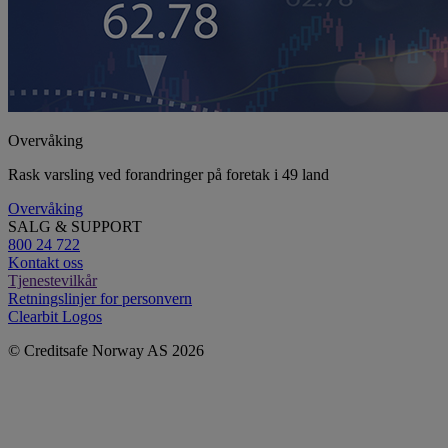
Overvåking
Rask varsling ved forandringer på foretak i 49 land
Overvåking
SALG & SUPPORT
800 24 722
Kontakt oss
Tjenestevilkår
Retningslinjer for personvern
Clearbit Logos
© Creditsafe Norway AS 2026