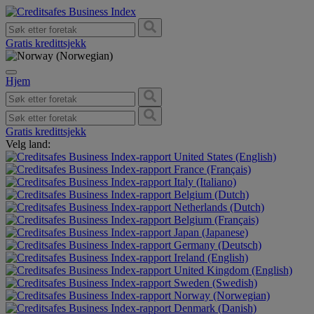
Gratis kredittsjekk
Hjem
Gratis kredittsjekk
Velg land:
United States (English)
France (Français)
Italy (Italiano)
Belgium (Dutch)
Netherlands (Dutch)
Belgium (Français)
Japan (Japanese)
Germany (Deutsch)
Ireland (English)
United Kingdom (English)
Sweden (Swedish)
Norway (Norwegian)
Denmark (Danish)