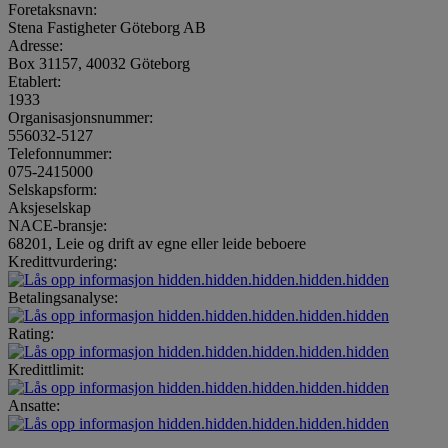
Foretaksnavn:
Stena Fastigheter Göteborg AB
Adresse:
Box 31157, 40032 Göteborg
Etablert:
1933
Organisasjonsnummer:
556032-5127
Telefonnummer:
075-2415000
Selskapsform:
Aksjeselskap
NACE-bransje:
68201, Leie og drift av egne eller leide beboere
Kredittvurdering:
hidden.hidden.hidden.hidden.hidden
Betalingsanalyse:
hidden.hidden.hidden.hidden.hidden
Rating:
hidden.hidden.hidden.hidden.hidden
Kredittlimit:
hidden.hidden.hidden.hidden.hidden
Ansatte:
hidden.hidden.hidden.hidden.hidden