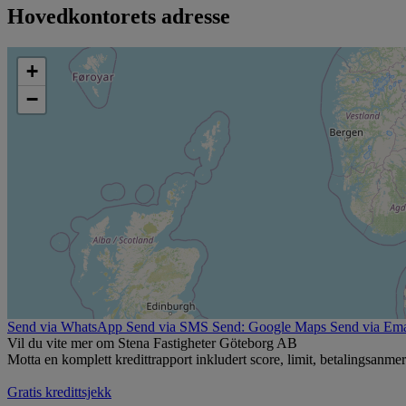
Hovedkontorets adresse
+
−
Send via WhatsApp
Send via SMS
Send: Google Maps
Send via Ema
Vil du vite mer om Stena Fastigheter Göteborg AB
Motta en komplett kredittrapport inkludert score, limit, betalingsanme
Gratis kredittsjekk