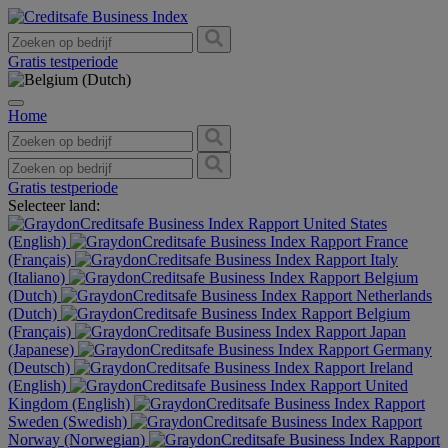
Gratis testperiode
Home
Gratis testperiode
Selecteer land:
United States
(English)
France
(Français)
Italy
(Italiano)
Belgium
(Dutch)
Netherlands
(Dutch)
Belgium
(Français)
Japan
(Japanese)
Germany
(Deutsch)
Ireland
(English)
United
Kingdom (English)
Sweden (Swedish)
Norway (Norwegian)