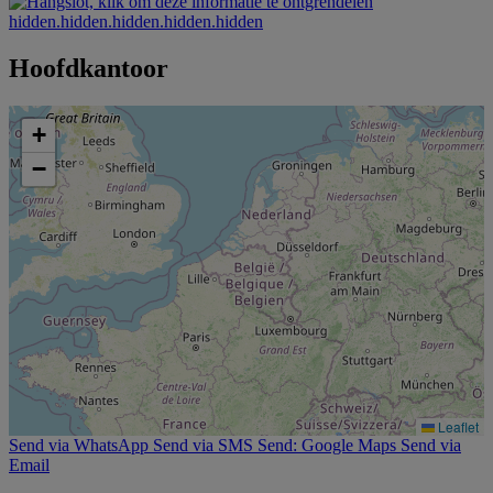
hidden.hidden.hidden.hidden.hidden
Hoofdkantoor
+
−
Leaflet
Send via WhatsApp
Send via SMS
Send: Google Maps
Send via
Email