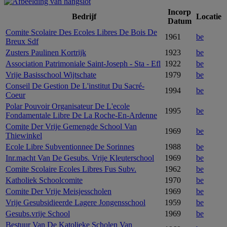
Incorp
Bedrijf
Locatie
Datum
Comite Scolaire Des Ecoles Libres De Bois De
1961
be
Breux Sdf
Zusters Paulinen Kortrijk
1923
be
Association Patrimoniale Saint-Joseph - Sta - Efl
1922
be
Vrije Basisschool Wijtschate
1979
be
Conseil De Gestion De L'institut Du Sacré-
1994
be
Coeur
Polar Pouvoir Organisateur De L'ecole
1995
be
Fondamentale Libre De La Roche-En-Ardenne
Comite Der Vrije Gemengde School Van
1969
be
Thiewinkel
Ecole Libre Subventionnee De Sorinnes
1988
be
Inr.macht Van De Gesubs. Vrije Kleuterschool
1969
be
Comite Scolaire Ecoles Libres Fus Subv.
1962
be
Katholiek Schoolcomite
1970
be
Comite Der Vrije Meisjesscholen
1969
be
Vrije Gesubsidieerde Lagere Jongensschool
1959
be
Gesubs.vrije School
1969
be
Bestuur Van De Katolieke Scholen Van