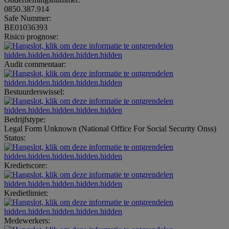
0850.387.914
Safe Nummer:
BE01036393
Risico prognose:
hidden.hidden.hidden.hidden.hidden
Audit commentaar:
hidden.hidden.hidden.hidden.hidden
Bestuurderswissel:
hidden.hidden.hidden.hidden.hidden
Bedrijfstype:
Legal Form Unknown (National Office For Social Security Onss)
Status:
hidden.hidden.hidden.hidden.hidden
Kredietscore:
hidden.hidden.hidden.hidden.hidden
Kredietlimiet:
hidden.hidden.hidden.hidden.hidden
Medewerkers: