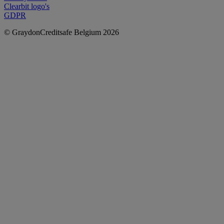
Clearbit logo's
GDPR
© GraydonCreditsafe Belgium 2026