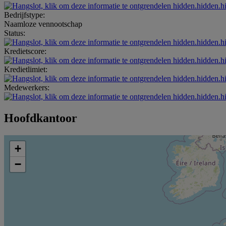
hidden.hidden.h
Bedrijfstype:
Naamloze vennootschap
Status:
hidden.hidden.h
Kredietscore:
hidden.hidden.h
Kredietlimiet:
hidden.hidden.h
Medewerkers:
hidden.hidden.h
Hoofdkantoor
+
−