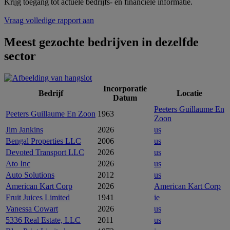
Krijg toegang tot actuele bedrijfs- en financiële informatie.
Vraag volledige rapport aan
Meest gezochte bedrijven in dezelfde
sector
Incorporatie
Bedrijf
Locatie
Datum
Peeters Guillaume En
Peeters Guillaume En Zoon
1963
Zoon
Jim Jankins
2026
us
Bengal Properties LLC
2006
us
Devoted Transport LLC
2026
us
Ato Inc
2026
us
Auto Solutions
2012
us
American Kart Corp
2026
American Kart Corp
Fruit Juices Limited
1941
ie
Vanessa Cowart
2026
us
5336 Real Estate, LLC
2011
us