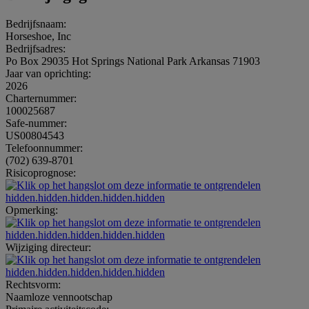
Bedrijfsnaam:
Horseshoe, Inc
Bedrijfsadres:
Po Box 29035 Hot Springs National Park Arkansas 71903
Jaar van oprichting:
2026
Charternummer:
100025687
Safe-nummer:
US00804543
Telefoonnummer:
(702) 639-8701
Risicoprognose:
hidden.hidden.hidden.hidden.hidden
Opmerking:
hidden.hidden.hidden.hidden.hidden
Wijziging directeur:
hidden.hidden.hidden.hidden.hidden
Rechtsvorm:
Naamloze vennootschap