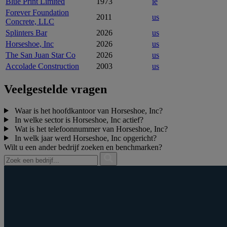
Blue Print Limited
1973
ie
Forever Foundation
2011
us
Concrete, LLC
Splinters Bar
2026
us
Horseshoe, Inc
2026
us
The San Juan Star Co
2026
us
Accolade Construction
2003
us
Veelgestelde vragen
Waar is het hoofdkantoor van Horseshoe, Inc?
In welke sector is Horseshoe, Inc actief?
Wat is het telefoonnummer van Horseshoe, Inc?
In welk jaar werd Horseshoe, Inc opgericht?
Wilt u een ander bedrijf zoeken en benchmarken?