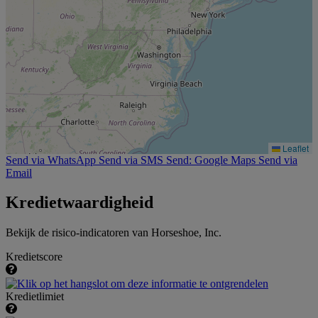
Leaflet
Send via WhatsApp
Send via SMS
Send: Google Maps
Send via
Email
Kredietwaardigheid
Bekijk de risico-indicatoren van Horseshoe, Inc.
Kredietscore
Kredietlimiet