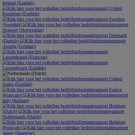
Ireland (English)
United
Kingdom (English)
Sweden
(Swedish)
Norway (Norwegian)
Denmark
(Danish)
Austria (German)
Luxembourg (Français)
Luxembourg (English)
United
States (English)
France
(Français)
Italy (Italiano)
Belgium
(Dutch)
Netherlands (Dutch)
Belgium
(Français)
Japan (Japanese)