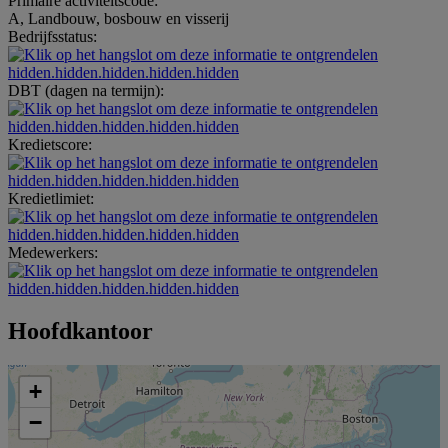
Primaire activiteitscode:
A, Landbouw, bosbouw en visserij
Bedrijfsstatus:
hidden.hidden.hidden.hidden.hidden
DBT (dagen na termijn):
hidden.hidden.hidden.hidden.hidden
Kredietscore:
hidden.hidden.hidden.hidden.hidden
Kredietlimiet:
hidden.hidden.hidden.hidden.hidden
Medewerkers:
hidden.hidden.hidden.hidden.hidden
Hoofdkantoor
+
−