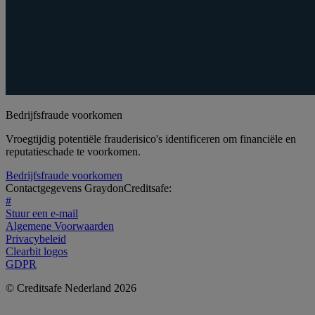
Bedrijfsfraude voorkomen
Vroegtijdig potentiële frauderisico's identificeren om financiële en
reputatieschade te voorkomen.
Bedrijfsfraude voorkomen
Contactgegevens GraydonCreditsafe:
#
Stuur een e-mail
Algemene Voorwaarden
Privacybeleid
Clearbit logos
GDPR
© Creditsafe Nederland 2026