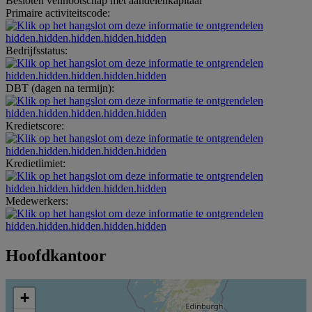
Besloten vennootschap met aandelenkapitaal
Primaire activiteitscode:
hidden.hidden.hidden.hidden.hidden
Bedrijfsstatus:
hidden.hidden.hidden.hidden.hidden
DBT (dagen na termijn):
hidden.hidden.hidden.hidden.hidden
Kredietscore:
hidden.hidden.hidden.hidden.hidden
Kredietlimiet:
hidden.hidden.hidden.hidden.hidden
Medewerkers:
hidden.hidden.hidden.hidden.hidden
Hoofdkantoor
+