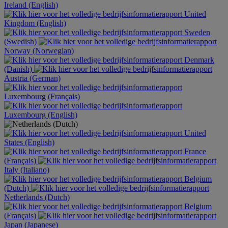
Ireland (English)
United
Kingdom (English)
Sweden
(Swedish)
Norway (Norwegian)
Denmark
(Danish)
Austria (German)
Luxembourg (Français)
Luxembourg (English)
United
States (English)
France
(Français)
Italy (Italiano)
Belgium
(Dutch)
Netherlands (Dutch)
Belgium
(Français)
Japan (Japanese)