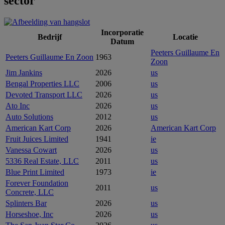
sector
Incorporatie
Bedrijf
Locatie
Datum
Peeters Guillaume En
Peeters Guillaume En Zoon
1963
Zoon
Jim Jankins
2026
us
Bengal Properties LLC
2006
us
Devoted Transport LLC
2026
us
Ato Inc
2026
us
Auto Solutions
2012
us
American Kart Corp
2026
American Kart Corp
Fruit Juices Limited
1941
ie
Vanessa Cowart
2026
us
5336 Real Estate, LLC
2011
us
Blue Print Limited
1973
ie
Forever Foundation
2011
us
Concrete, LLC
Splinters Bar
2026
us
Horseshoe, Inc
2026
us