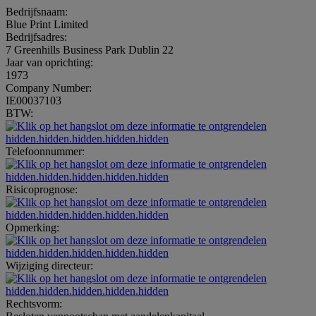
Bedrijfsnaam:
Blue Print Limited
Bedrijfsadres:
7 Greenhills Business Park Dublin 22
Jaar van oprichting:
1973
Company Number:
IE00037103
BTW:
hidden.hidden.hidden.hidden.hidden
Telefoonnummer:
hidden.hidden.hidden.hidden.hidden
Risicoprognose:
hidden.hidden.hidden.hidden.hidden
Opmerking:
hidden.hidden.hidden.hidden.hidden
Wijziging directeur:
hidden.hidden.hidden.hidden.hidden
Rechtsvorm: