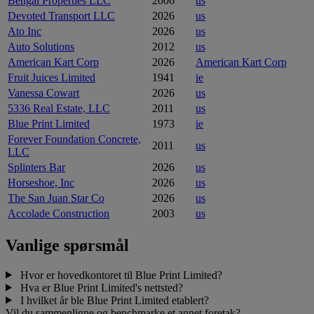
Bengal Properties LLC
2006
us
Devoted Transport LLC
2026
us
Ato Inc
2026
us
Auto Solutions
2012
us
American Kart Corp
2026
American Kart Corp
Fruit Juices Limited
1941
ie
Vanessa Cowart
2026
us
5336 Real Estate, LLC
2011
us
Blue Print Limited
1973
ie
Forever Foundation Concrete,
2011
us
LLC
Splinters Bar
2026
us
Horseshoe, Inc
2026
us
The San Juan Star Co
2026
us
Accolade Construction
2003
us
Vanlige spørsmål
Hvor er hovedkontoret til Blue Print Limited?
Hva er Blue Print Limited's nettsted?
I hvilket år ble Blue Print Limited etablert?
Vil du sammenligne og benchmarke et annet foretak?