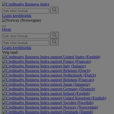
Gratis kredittsjekk
Hjem
Gratis kredittsjekk
Velg land:
United States (English)
France (Français)
Italy (Italiano)
Belgium (Dutch)
Netherlands (Dutch)
Belgium (Français)
Japan (Japanese)
Germany (Deutsch)
Ireland (English)
United Kingdom (English)
Sweden (Swedish)
Norway (Norwegian)
Denmark (Danish)