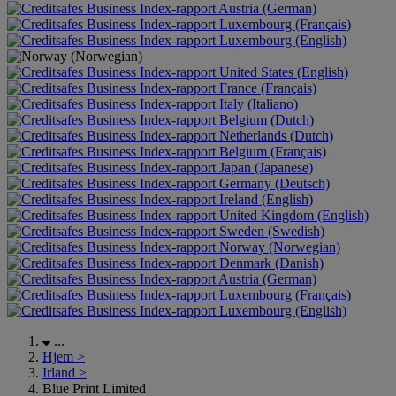
Austria (German)
Luxembourg (Français)
Luxembourg (English)
United States (English)
France (Français)
Italy (Italiano)
Belgium (Dutch)
Netherlands (Dutch)
Belgium (Français)
Japan (Japanese)
Germany (Deutsch)
Ireland (English)
United Kingdom (English)
Sweden (Swedish)
Norway (Norwegian)
Denmark (Danish)
Austria (German)
Luxembourg (Français)
Luxembourg (English)
...
Hjem
>
Irland
>
Blue Print Limited