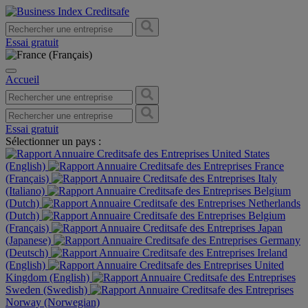
Essai gratuit
Accueil
Essai gratuit
Sélectionner un pays :
United States
(English)
France
(Français)
Italy
(Italiano)
Belgium
(Dutch)
Netherlands
(Dutch)
Belgium
(Français)
Japan
(Japanese)
Germany
(Deutsch)
Ireland
(English)
United
Kingdom (English)
Sweden (Swedish)
Norway (Norwegian)