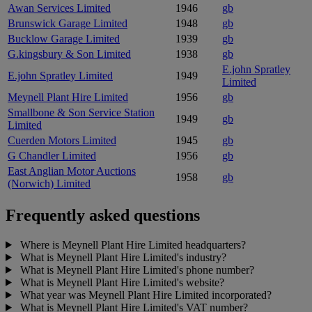
Awan Services Limited
1946
gb
Brunswick Garage Limited
1948
gb
Bucklow Garage Limited
1939
gb
G.kingsbury & Son Limited
1938
gb
E.john Spratley
E.john Spratley Limited
1949
Limited
Meynell Plant Hire Limited
1956
gb
Smallbone & Son Service Station
1949
gb
Limited
Cuerden Motors Limited
1945
gb
G Chandler Limited
1956
gb
East Anglian Motor Auctions
1958
gb
(Norwich) Limited
Frequently asked questions
Where is Meynell Plant Hire Limited headquarters?
What is Meynell Plant Hire Limited's industry?
What is Meynell Plant Hire Limited's phone number?
What is Meynell Plant Hire Limited's website?
What year was Meynell Plant Hire Limited incorporated?
What is Meynell Plant Hire Limited's VAT number?