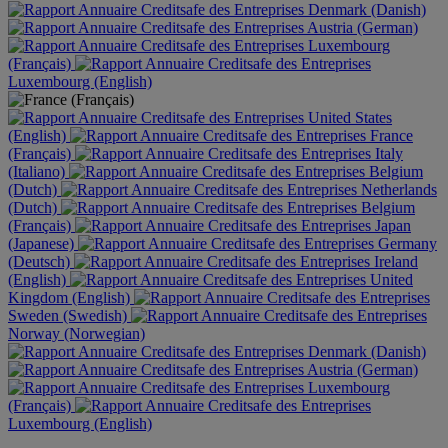
Denmark (Danish)
Austria (German)
Luxembourg
(Français)
Luxembourg (English)
United States
(English)
France
(Français)
Italy
(Italiano)
Belgium
(Dutch)
Netherlands
(Dutch)
Belgium
(Français)
Japan
(Japanese)
Germany
(Deutsch)
Ireland
(English)
United
Kingdom (English)
Sweden (Swedish)
Norway (Norwegian)
Denmark (Danish)
Austria (German)
Luxembourg
(Français)
Luxembourg (English)