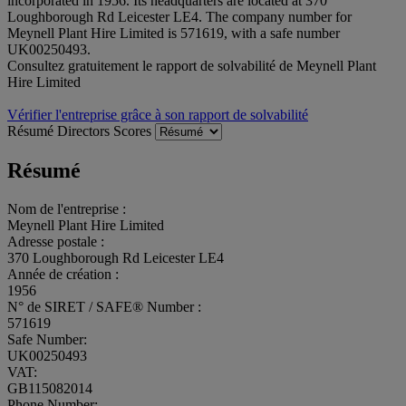
incorporated in 1956. Its headquarters are located at 370
Loughborough Rd Leicester LE4. The company number for
Meynell Plant Hire Limited is 571619, with a safe number
UK00250493.
Consultez gratuitement le rapport de solvabilité de Meynell Plant
Hire Limited
Vérifier l'entreprise grâce à son rapport de solvabilité
Résumé
Directors
Scores
Résumé
Nom de l'entreprise :
Meynell Plant Hire Limited
Adresse postale :
370 Loughborough Rd Leicester LE4
Année de création :
1956
N° de SIRET / SAFE® Number :
571619
Safe Number:
UK00250493
VAT:
GB115082014
Phone Number: