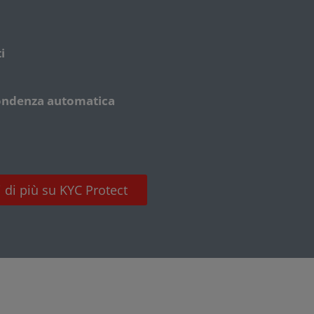
i
pondenza automatica
 di più su KYC Protect