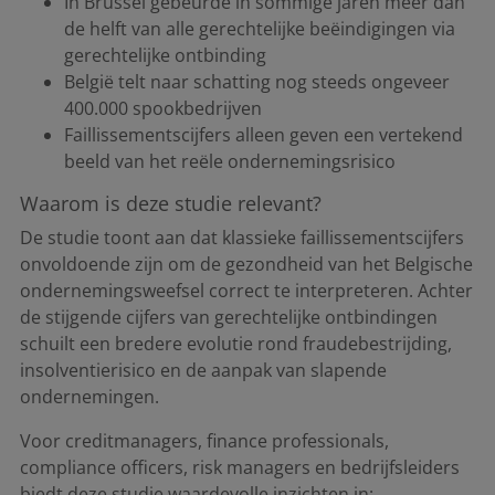
In Brussel gebeurde in sommige jaren meer dan
de helft van alle gerechtelijke beëindigingen via
gerechtelijke ontbinding
België telt naar schatting nog steeds ongeveer
400.000 spookbedrijven
Faillissementscijfers alleen geven een vertekend
beeld van het reële ondernemingsrisico
Waarom is deze studie relevant?
De studie toont aan dat klassieke faillissementscijfers
onvoldoende zijn om de gezondheid van het Belgische
ondernemingsweefsel correct te interpreteren. Achter
de stijgende cijfers van gerechtelijke ontbindingen
schuilt een bredere evolutie rond fraudebestrijding,
insolventierisico en de aanpak van slapende
ondernemingen.
Voor creditmanagers, finance professionals,
compliance officers, risk managers en bedrijfsleiders
biedt deze studie waardevolle inzichten in: