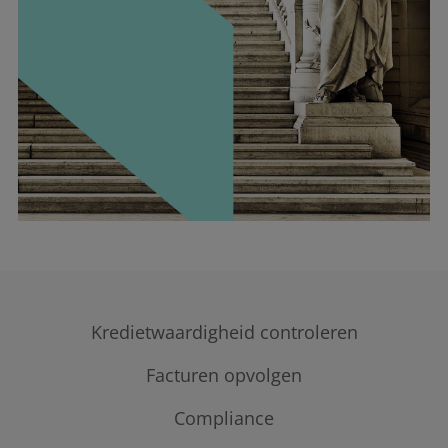
Kredietwaardigheid controleren
Facturen opvolgen
Kredietrapporten
Credit check
Betalingsgedrag klanten
Compliance
Internationale credit checks