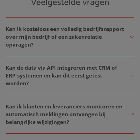
Veelgestelde vragen
Kan ik kosteloos een volledig bedrijfsrapport
over mijn bedrijf of een zakenrelatie
opvragen?
Ja.
U kunt
gratis een volledig bedrijfsrapport
opvragen
en direct de belangrijkste bedrijfs- en
Kan de data via API integreren met CRM of
risicogegevens bekijken, zonder betaalgegevens in te
ERP-systemen en kan dit eerst getest
voeren.
worden?
Na uw eerste rapport kiest u zelf of u toegang wilt
.
Ja.
Test onze API eerst
in een sandboxomgeving
houden tot onze bedrijfsinformatie. U zit nergens
voordat u beslis om samen te werken of zelfs live
Kan ik klanten en leveranciers monitoren en
aan vast.
gaat. Zo kan uw team de integratie valideren en met
automatisch meldingen ontvangen bij
vertrouwen implementeren.
belangrijke wijzigingen?
Ja.
Met onze monitoring ontvangt u direct een