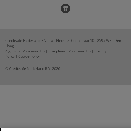
Studentenaanvragen
Particulieren
Creditsafe Nederland B.V. - Jan Pietersz. Coenstraat 10 - 2595 WP - Den
Haag
Algemene Voorwaarden
|
Compliance Voorwaarden
|
Privacy
Policy
|
Cookie Policy
© Creditsafe Nederland B.V. 2026