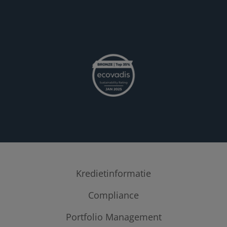
Kredietinformatie
Kredietrapporten
Compliance
Fraudepreventie
Portfolio Management
KYC Protect