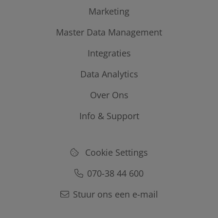
Internationale kredietrapporten
Power Check
Marketing
Internationale Monitoring
Ledger Insights
Master Data Management
Prospects
Business Index
Data Studio
Integraties
Data Clean
Index files
Data Analytics
Connect API
Kredietscoremodel
Over Ons
GraydonCreditsafe
Info & Support
Onze data
Wiki's
Bouwen aan de toekomst van betrouwbare data met AI
Cookie Settings
Help Hub
Contact
070-38 44 600
Pakketten
Stuur ons een e-mail
Uw onderneming uw privacy