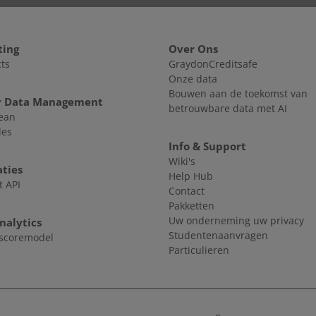
bepalend.
Dagen na termijn (
ting
Over Ons
Dit is een gewogen g
ts
GraydonCreditsafe
zijn rekeningen betaa
Onze data
Bouwen aan de toekomst van
langzamer of meer da
r Data Management
betrouwbare data met AI
een lagere DBT. De DB
lean
105 (de slechtste scor
les
Info & Support
Wiki's
aties
Help Hub
t API
Contact
Pakketten
Uw onderneming uw privacy
nalytics
Studentenaanvragen
tscoremodel
Particulieren