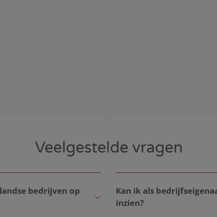
Veelgestelde vragen
rlandse bedrijven op
Kan ik als bedrijfseigena
inzien?