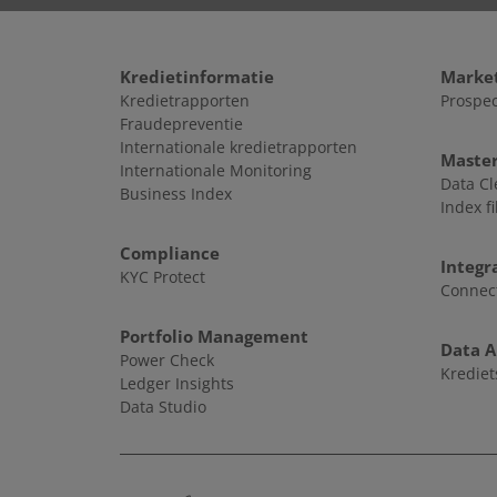
Kredietinformatie
Marke
Kredietrapporten
Prospec
Fraudepreventie
Internationale kredietrapporten
Maste
Internationale Monitoring
Data C
Business Index
Index fi
Compliance
Integr
KYC Protect
Connec
Portfolio Management
Data A
Power Check
Kredie
Ledger Insights
Data Studio