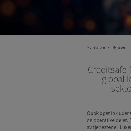
Nyhetsrom
Nyheter
Creditsafe
global k
sekto
Oppkjøpet inkluderer
og operative deler. 
av tjenestene i Lux