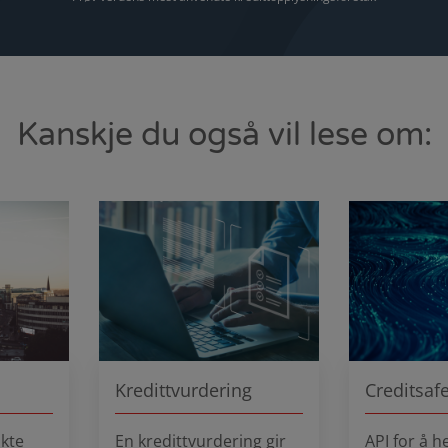
Kanskje du også vil lese om:
Kredittvurdering
Creditsaf
kte
En kredittvurdering gir
API for å h