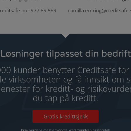
reditsafe.no
· 977 89 589
camilla.emring@creditsafe.
Løsninger tilpasset din bedrift
00 kunder benytter Creditsafe for
ikle virksomheten og få innsikt om 
enester for kreditt- og risikovurd
du tap på kreditt.
Gratis kredittsjekk
Prøv verdens mest anvendte kredittopplysningsforetak