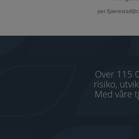
per.fjaerestad@c
Over 115 0
risiko, utv
Med våre tj