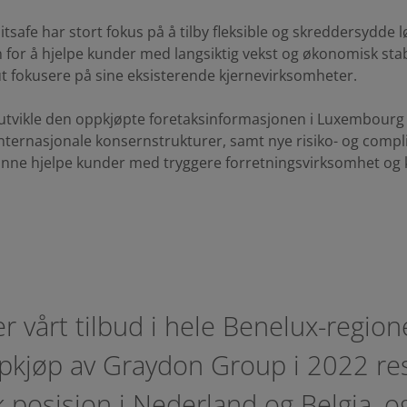
tsafe har stort fokus på å tilby fleksible og skreddersydde
for å hjelpe kunder med langsiktig vekst og økonomisk stabi
lt ut fokusere på sine eksisterende kjernevirksomheter.
reutvikle den oppkjøpte foretaksinformasjonen i Luxembourg
ternasjonale konsernstrukturer, samt nye risiko- og compl
unne hjelpe kunder med tryggere forretningsvirksomhet og k
er vårt tilbud i hele Benelux-region
ppkjøp av Graydon Group i 2022 res
 posisjon i Nederland og Belgia, o