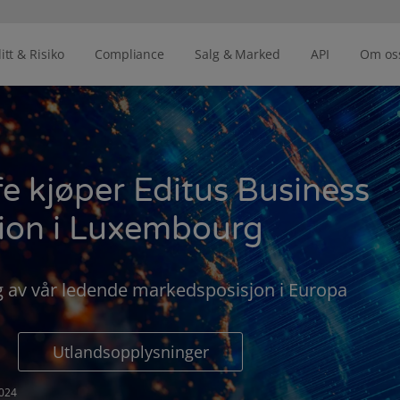
itt & Risiko
Compliance
Salg & Marked
API
Om os
fe kjøper Editus Business
ion i Luxembourg
ng av vår ledende markedsposisjon i Europa
Utlandsopplysninger
024