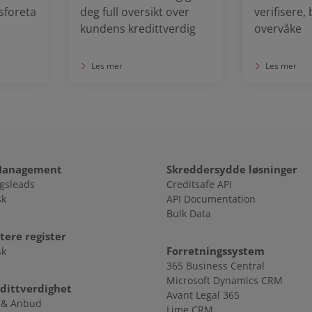
sforeta
deg full oversikt over
verifisere,
kundens kredittverdig
overvåke
Les mer
Les mer
Management
Skreddersydde løsninger
gsleads
Creditsafe API
sk
API Documentation
Bulk Data
ere register
Forretningssystem
sk
365 Business Central
Microsoft Dynamics CRM
edittverdighet
Avant Legal 365
 & Anbud
Lime CRM