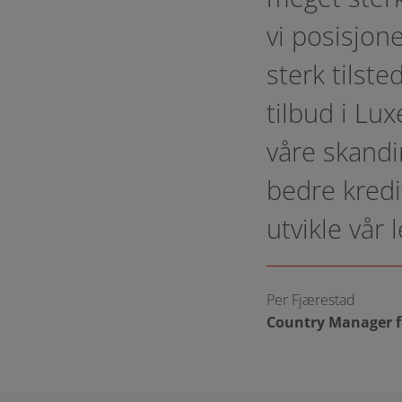
vi posisjone
sterk tilst
tilbud i Lu
våre skandi
bedre kredi
utvikle vår
Per Fjærestad
Country Manager f