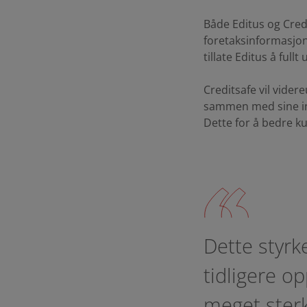
Både Editus og Credi
foretaksinformasjon 
tillate Editus å ful
Creditsafe vil vide
sammen med sine in
Dette for å bedre k
Dette styrk
tidligere o
meget sterk