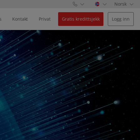
Norsk
s
Kontakt
Privat
Gratis kredittsjekk
Logg inn