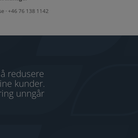
se
· +46 76 138 1142
 å redusere
sine kunder.
ering unngår