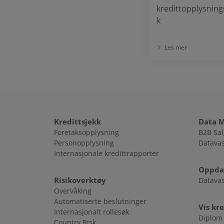
kredittopplysning
k
Les mer
Kredittsjekk
Data 
Foretaksopplysning
B2B Sal
Personopplysning
Datava
Internasjonale kredittrapporter
Oppdat
Risikoverktøy
Datava
Overvåking
Automatiserte beslutninger
Vis kr
Internasjonalt rollesøk
Diplom
Country Risk