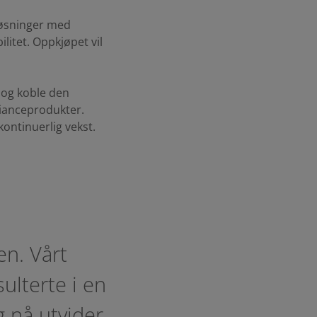
 løsninger med
litet. Oppkjøpet vil
 og koble den
ianceprodukter.
ontinuerlig vekst.
en. Vårt
ulterte i en
g nå utvider