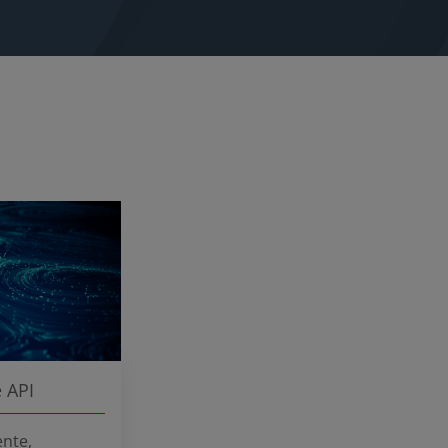
e API
ente,