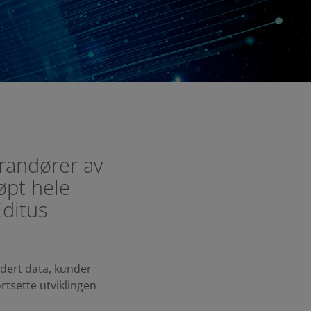
randører av
jøpt hele
Editus
udert data, kunder
rtsette utviklingen