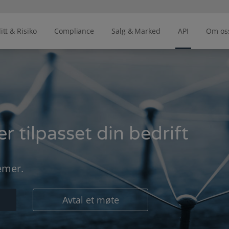
itt & Risiko
Compliance
Salg & Marked
API
Om os
r tilpasset din bedrift
emer.
Avtal et møte