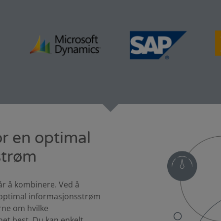
r en optimal
strøm
år å kombinere. Ved å
 optimal informasjonsstrøm
rne om hvilke
et best. Du kan enkelt