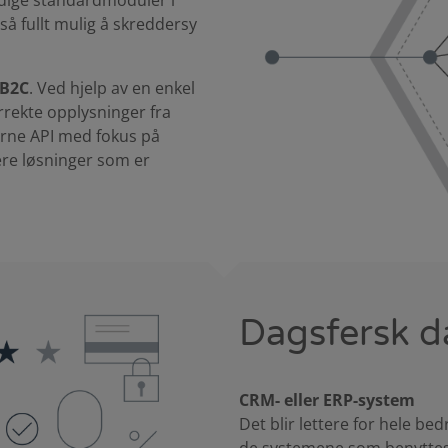
erdige standardmoduler i
 fullt mulig å skreddersy
 B2C
. Ved hjelp av en enkel
orrekte opplysninger fra
erne API med fokus på
vere løsninger som er
Dagsfersk da
CRM- eller ERP-system
Det blir lettere for hele be