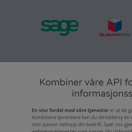
Kombiner våre API fo
informasjons
En stor fordel med våre tjenester
er at de g
kombinere tjenestene kan du skreddersy en
som passer nettopp din bedrift. Spør oss gje
webservicetjenester som passer din virksomh