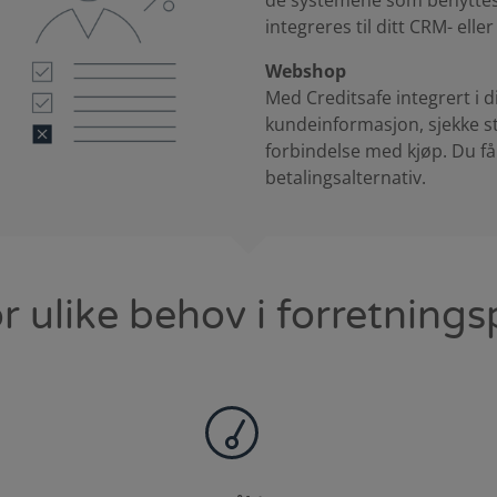
de systemene som benyttes 
integreres til ditt CRM- ell
Webshop
Med Creditsafe integrert i 
kundeinformasjon, sjekke st
forbindelse med kjøp. Du får 
betalingsalternativ.
or ulike behov i forretning