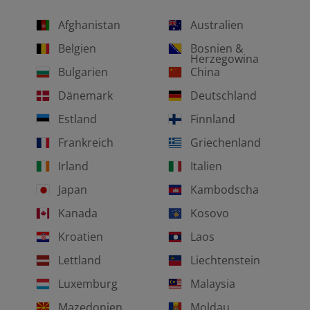
Afghanistan
Australien
Belgien
Bosnien &
Herzegowina
Bulgarien
China
Dänemark
Deutschland
Estland
Finnland
Frankreich
Griechenland
Irland
Italien
Japan
Kambodscha
Kanada
Kosovo
Kroatien
Laos
Lettland
Liechtenstein
Luxemburg
Malaysia
Mazedonien
Moldau