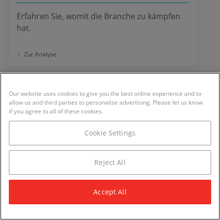
Erfahren Sie, womit die Branche zu kämpfen
hat.
Zur Analyse
Our website uses cookies to give you the best online experience and to
allow us and third parties to personalise advertising. Please let us know
if you agree to all of these cookies.
Cookie Settings
Reject All
Telekommunikationsmarkt
Accept All
So steht es um die Branche.