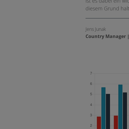
ist es dabei ein w
diesem Grund halt
Jens Junak
Country Manager |