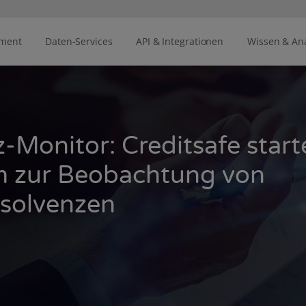
ement
Daten-Services
API & Integrationen
Wissen & An
z-Monitor: Creditsafe start
m zur Beobachtung von
solvenzen