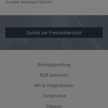
zu einer Insolvenz führen.
Zurück zur Presseübersicht
Bonitätsprüfung
B2B Adressen
Firmenauskünfte
Internationale Firmenauskünfte
Datenabgleich & - anreicherung
API & Integrationen
Personenauskünfte
B2B-Adressen
Compliance
Schnittstellen
Firmenüberwachung
Bulk Data Massendaten | Creditsafe
Creditsafe Protect
Inkasso