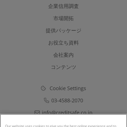
企業信用調査
国内企業情報レポート
市場開拓
海外企業情報レポート
国内マーケティングリスト
提供パッケージ
モニタリング
海外マーケティングリスト
お役立ち資料
料金パッケージ
KYC PROTECT（コンプライアンスサーチ）
導入事例
海外与信管理入門
会社案内
海外取引のはじめかたとリスク管理
コンテンツ
会社概要
与信管理の英語
クレディセイフストーリー
ブログ
営業担当者のための与信管理
提供データベース
Cookie Settings
ニュース
03-4588-2070
メディア掲載
info@creditsafe.co.jp
セミナー情報
Our website uses cookies to give you the best online experience and to