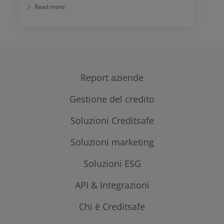
Read more
Report aziende
Gestione del credito
Report aziende italiane
Report aziende estere
Esperienze di pagamento aziende
Soluzioni Creditsafe
Monitoraggio aziendale
Mediazione creditizia
Soluzioni marketing
Pacchetti Creditsafe
Come trovare clienti potenziali
Soluzioni ESG
Dati anagrafici aziendali arricchiti
API & Integrazioni
ESG Risk
ESG Rating
Integrazione dati Connect
Chi è Creditsafe
ESG Monitor
Connect Monitoring