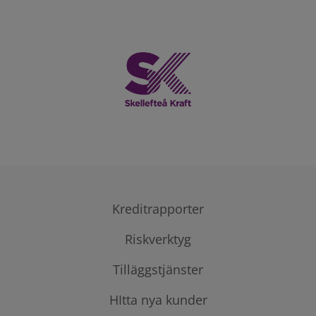
Kreditrapporter
Företagsupplysning
Riskverktyg
Personupplysning
Tilläggstjänster
Bevakning
Utlandsupplysning
Kreditmall
HItta nya kunder
Fordonsregister