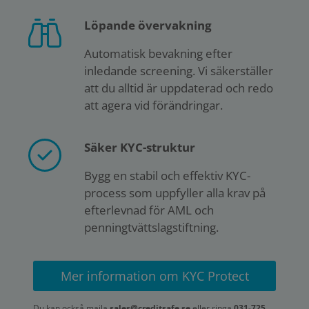
Löpande övervakning
Automatisk bevakning efter
inledande screening. Vi säkerställer
att du alltid är uppdaterad och redo
att agera vid förändringar.
Säker KYC-struktur
Bygg en stabil och effektiv KYC-
process som uppfyller alla krav på
efterlevnad för AML och
penningtvättslagstiftning.
Mer information om KYC Protect
Du kan också maila
sales@creditsafe.se
eller ringa
031-725