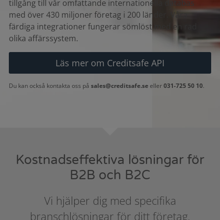
tillgång till vår omfattande internationella databas
med över 430 miljoner företag i 200 länder. Våra
färdiga integrationer fungerar sömlöst med en rad
olika affärssystem.
Läs mer om Creditsafe API
Du kan också kontakta oss på
sales@creditsafe.se
eller
031-725 50 10
.
Kostnadseffektiva lösningar för
B2B och B2C
Vi hjälper dig med specifika
branschlösningar för ditt företag.