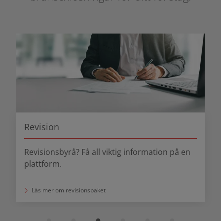
Byggbranschen
Enkelt och tidseffektivt för dig inom
byggbranschen.
Minska kreditrisken