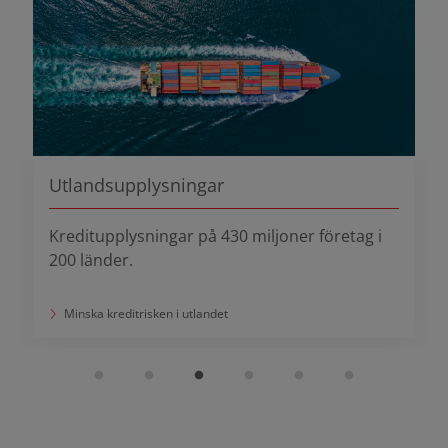
Automatiserade kreditbeslut
Sekundsnabba kreditkontroller med
kreditmall som beslutsstöd.
Effektivisera dina processer